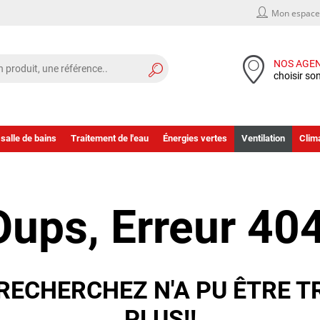
Mon espace 
NOS AGE
choisir so
 salle de bains
Traitement de l'eau
Énergies vertes
Ventilation
Clima
Oups, Erreur 404
RECHERCHEZ N'A PU ÊTRE T
PLUS!!