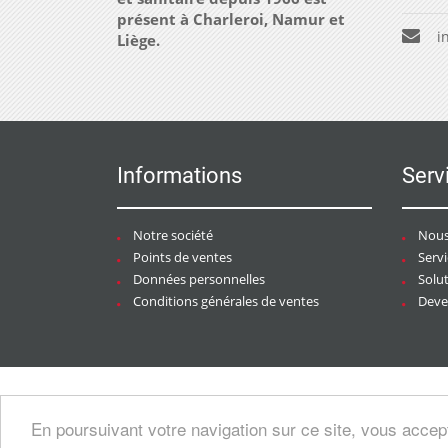
présent à Charleroi, Namur et
i
Liège.
Informations
Serv
Notre société
Nous
Points de ventes
Serv
Données personnelles
Solu
Conditions générales de ventes
Deven
Copyright © 2026 CHAURACI by
Soft13
/
En poursuivant votre navigation sur ce site, vous accep
artesansdubatiment.com
.