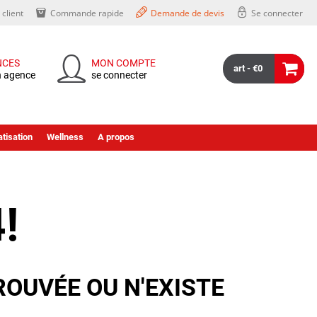
client
Commande rapide
Demande de devis
Se connecter
NCES
MON COMPTE
art - €0
n agence
se connecter
tisation
Wellness
A propos
!
ROUVÉE OU N'EXISTE