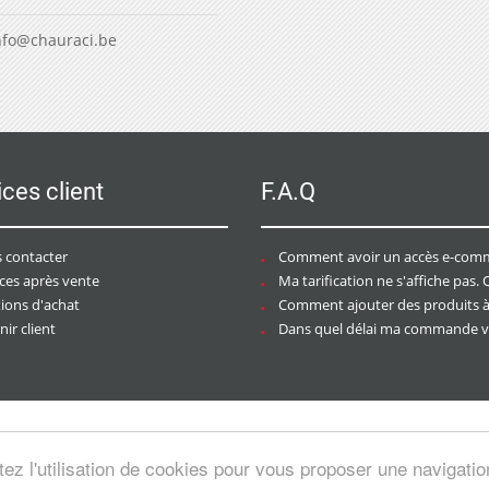
nfo@chauraci.be
ices client
F.A.Q
 contacter
Comment avoir un accès e-commer
ices après vente
Ma tarification ne s'affiche pas. Que dois-je f
tions d'achat
Comment ajouter des produits à mon pan
ir client
Dans quel délai ma commande va-t-elle être trai
tez l'utilisation de cookies pour vous proposer une navigati