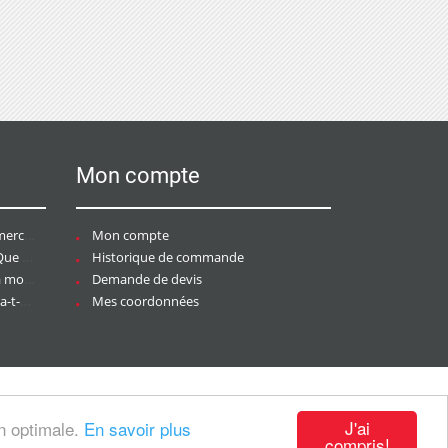
Mon compte
ce ?
Mon compte
aire ?
Historique de commande
ier ?
Demande de devis
tée ?
Mes coordonnées
J'ai
on optimale.
En savoir plus
compris!