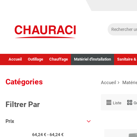
Accueil
Outillage
Chauffage
Matériel d'installation
Sanitaire &
Catégories
Accueil
Matérie
Filtrer Par
Liste
Gr
Prix
64,24 € - 64,24 €