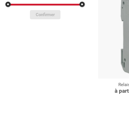
Confirmer
Rela
C
à par