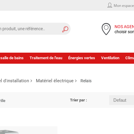
Mon espace 
NOS AGE
choisir so
 salle de bains
Traitement de l'eau
Énergies vertes
Ventilation
Clima
l d'installation
Matériel électrique
Relais
Trier par :
ille