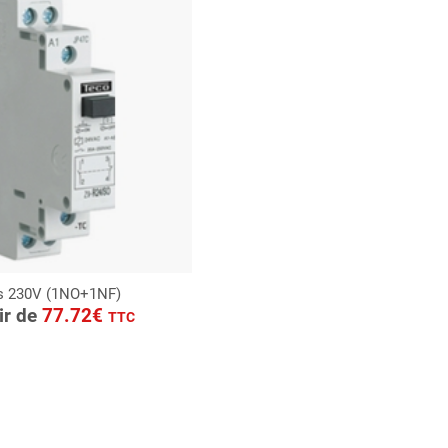
is 230V (1NO+1NF)
ONSULTER
tir de
77.72€
TTC
Demande de devis