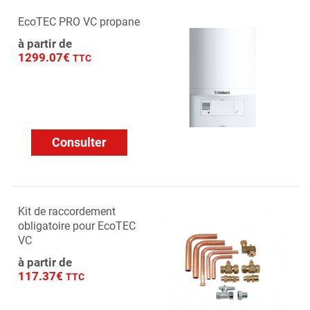
EcoTEC PRO VC propane
à partir de
1299.07€
TTC
Consulter
Kit de raccordement
obligatoire pour EcoTEC
VC
à partir de
117.37€
TTC