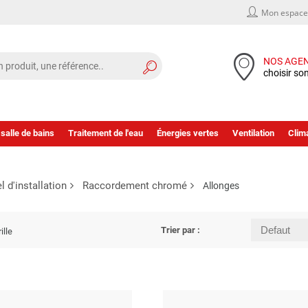
Mon espace 
NOS AGE
choisir so
 salle de bains
Traitement de l'eau
Énergies vertes
Ventilation
Clima
l d'installation
Raccordement chromé
Allonges
Trier par :
ille