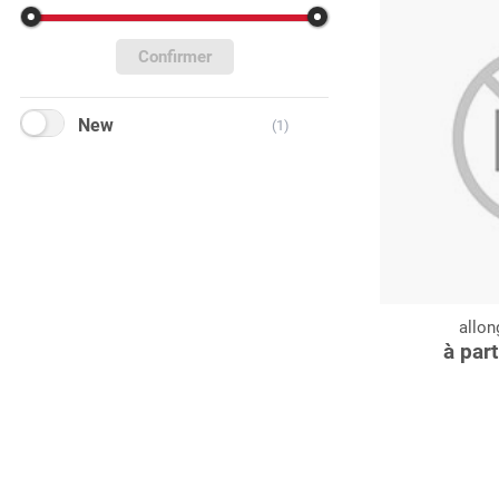
Confirmer
New
(1)
allon
C
à par