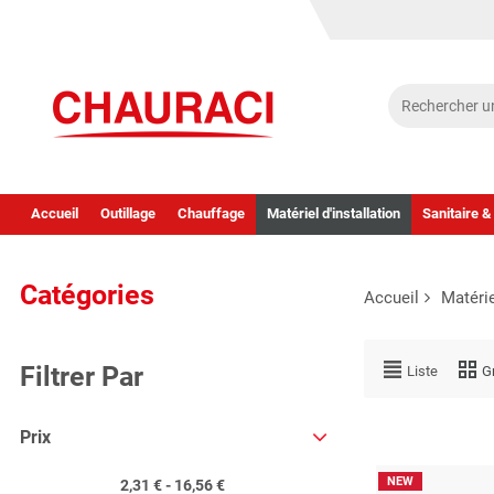
Accueil
Outillage
Chauffage
Matériel d'installation
Sanitaire &
Catégories
Accueil
Matérie
Filtrer Par
Liste
Gr
Prix
NEW
2,31 € - 16,56 €