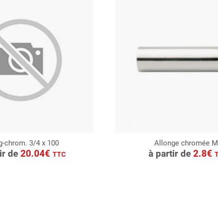
g-chrom. 3/4 x 100
Allonge chromée M
ONSULTER
CONSULTER
tir de
20.04€
à partir de
2.8€
TTC
Demande de devis
Demande de devis