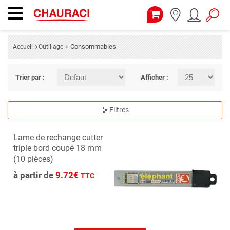
Consommables
Accueil
Outillage
Trier par :
Afficher :
Filtres
Lame de rechange cutter
triple bord coupé 18 mm
(10 pièces)
à partir de
9.72€
TTC