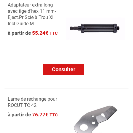
Adaptateur extra long
avec tige d'hex 11 mm-
Eject.Pr Scie à Trou Xl
Incl.Guide M
à partir de
55.24€
TTC
Consulter
Lame de rechange pour
ROCUT TC 42
à partir de
76.77€
TTC