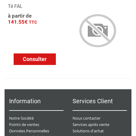
Té FAL
à partir de
141.55€
TTC
Consulter
Information
Services Client
Notre Société
Nous contacter
Points de ventes
Services après vente
Données Personnelles
Solutions d'achat