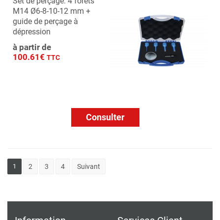
Set de perçage: 4 forets
M14 Ø6-8-10-12 mm +
guide de perçage à
dépression
à partir de
100.61€
TTC
Consulter
1
2
3
4
Suivant