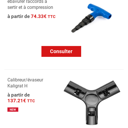
ébavurer raccords à
sertir et à compression
à partir de
74.33€
TTC
Consulter
Calibreur/évaseur
Kaligrat H
à partir de
137.21€
TTC
NEW