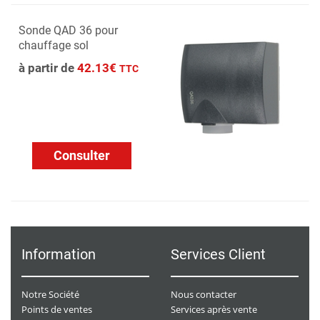
Sonde QAD 36 pour
chauffage sol
à partir de
42.13€
TTC
Consulter
Information
Services Client
Notre Société
Nous contacter
Points de ventes
Services après vente