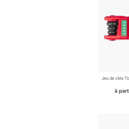
Jeu de clés 
C
à par