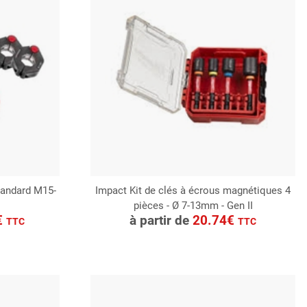
tandard M15-
Impact Kit de clés à écrous magnétiques 4
pièces - Ø 7-13mm - Gen II
CONSULTER
€
à partir de
20.74€
TTC
TTC
Demande de devis