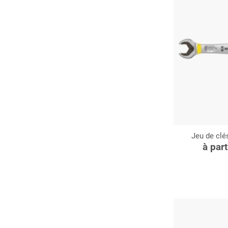
Jeu de clé
C
à par