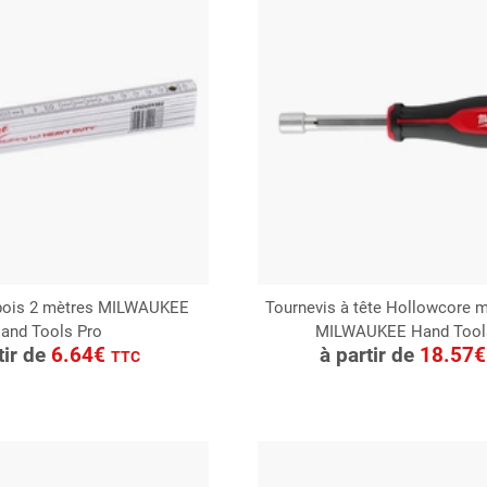
 bois 2 mètres MILWAUKEE
Tournevis à tête Hollowcore 
and Tools Pro
MILWAUKEE Hand Tool
ONSULTER
CONSULTER
tir de
6.64€
à partir de
18.57
TTC
Demande de devis
Demande de devis