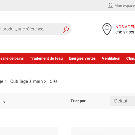
Mon espace 
NOS AGE
choisir so
 salle de bains
Traitement de l'eau
Énergies vertes
Ventilation
Clima
ge
Outillage à main
Clés
Trier par :
ille