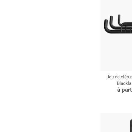
Jeu de clés 
Blackla
C
à par