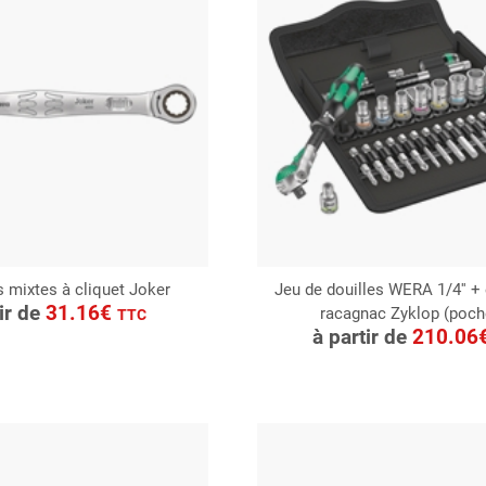
s mixtes à cliquet Joker
Jeu de douilles WERA 1/4'' 
ONSULTER
tir de
31.16€
racagnac Zyklop (poch
CONSULTER
TTC
Demande de devis
à partir de
210.06
Demande de devis