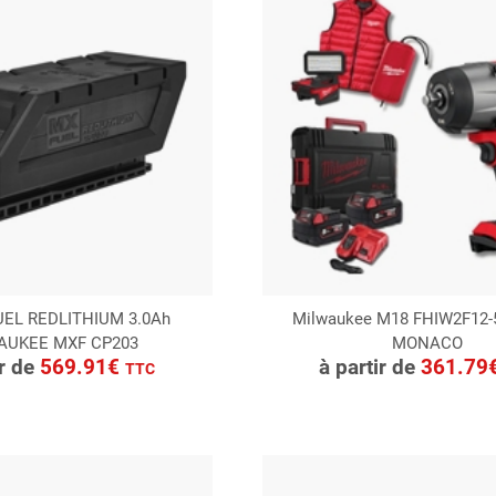
FUEL REDLITHIUM 3.0Ah
Milwaukee M18 FHIW2F12-
AUKEE MXF CP203
MONACO
ONSULTER
CONSULTER
ir de
569.91€
à partir de
361.79
TTC
Demande de devis
Demande de devis