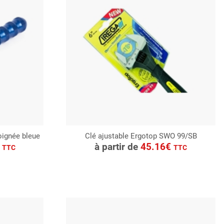
ignée bleue
Clé ajustable Ergotop SWO 99/SB
CONSULTER
€
à partir de
45.16€
TTC
TTC
Demande de devis