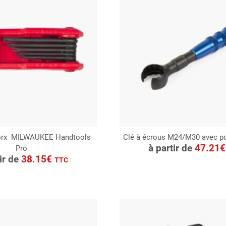
Torx MILWAUKEE Handtools
Clé à écrous M24/M30 avec po
CONSULTER
à partir de
47.21
Pro
ONSULTER
Demande de devis
tir de
38.15€
TTC
Demande de devis