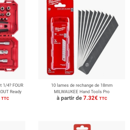
uet 1/4? FOUR
10 lames de rechange de 18mm
KOUT Ready
MILWAUKEE Hand Tools Pro
CONSULTER
€
à partir de
7.32€
TTC
TTC
Demande de devis