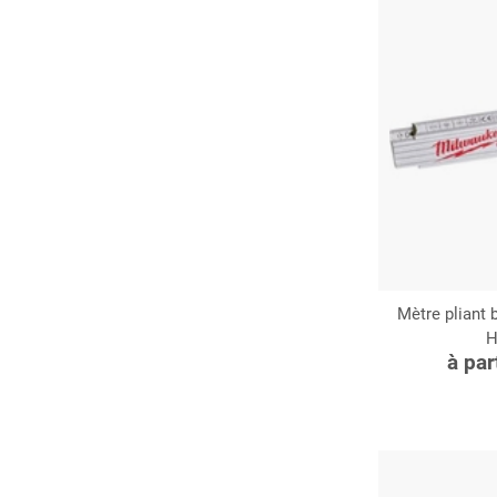
Mètre pliant
H
C
à par