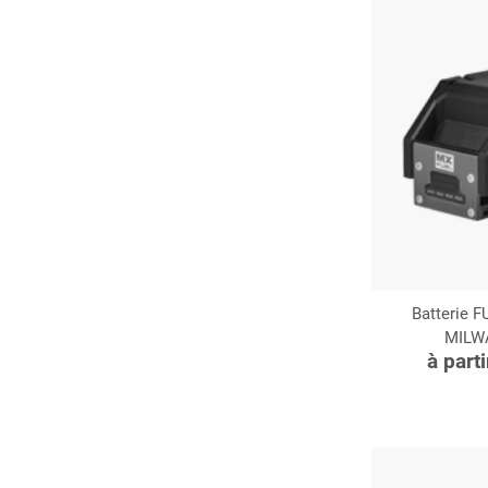
Batterie 
MILW
C
à part