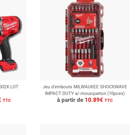
502X LOT
Jeu d'embouts MILWAUKEE SHOCKWAVE
IMPACT DUTY a/ mousqueton (10pces)
CONSULTER
€
à partir de
10.89€
TTC
TTC
Demande de devis