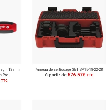
magn. 13 mm
Anneau de sertissage SET SV15-18-22-28
CONSULTER
à partir de
576.57€
s Pro
TTC
Demande de devis
€
TTC