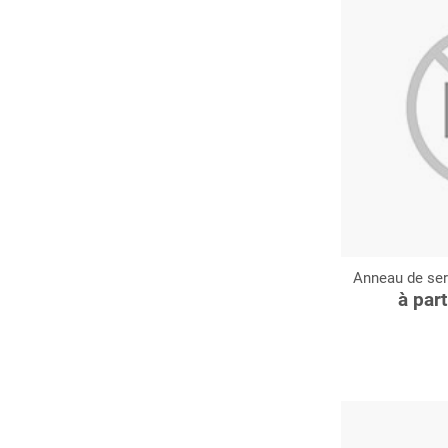
Anneau de ser
C
à par