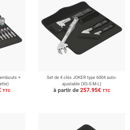
+ embouts +
Set de 4 clés JOKER type 6004 auto-
ette)
ajustable (XS-S-M-L)
CONSULTER
€
à partir de
257.95€
TTC
TTC
Demande de devis