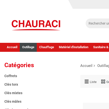
Accueil
Outillage
Chauffage
Matériel d'installation
Sanitaire &
Catégories
Accueil
Outilla
Coffrets
Liste
Gr
Clés torx
Clés mixtes
Clés mâles