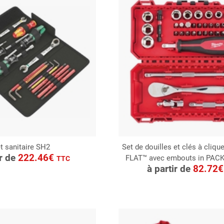
t sanitaire SH2
Set de douilles et clés à cliq
ONSULTER
ir de
222.46€
FLAT™ avec embouts in PAC
CONSULTER
TTC
Demande de devis
à partir de
82.72
Demande de devis