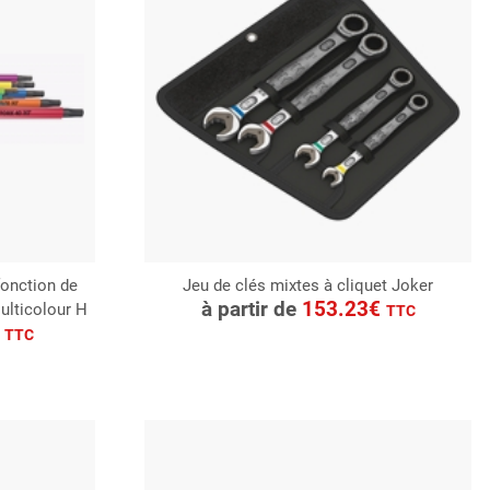
fonction de
Jeu de clés mixtes à cliquet Joker
CONSULTER
à partir de
153.23€
ulticolour H
TTC
Demande de devis
€
TTC