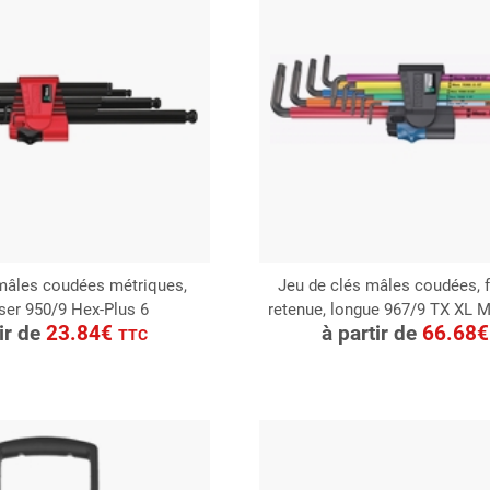
mâles coudées métriques,
Jeu de clés mâles coudées, 
ser 950/9 Hex-Plus 6
retenue, longue 967/9 TX XL M
ONSULTER
CONSULTER
tir de
23.84€
à partir de
66.68
TTC
Demande de devis
Demande de devis