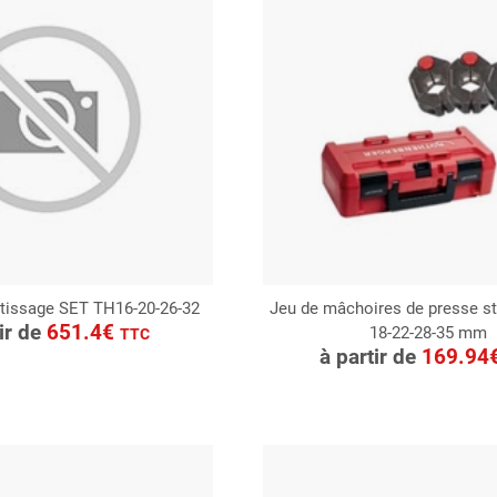
tissage SET TH16-20-26-32
Jeu de mâchoires de presse s
ONSULTER
tir de
651.4€
18-22-28-35 mm
CONSULTER
TTC
Demande de devis
à partir de
169.94
Demande de devis