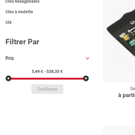
Clès hexagonales
Clés à molette
Clé
Filtrer Par
Prix
5,49 € - 538,35 €
Se
C
Confirmer
à part