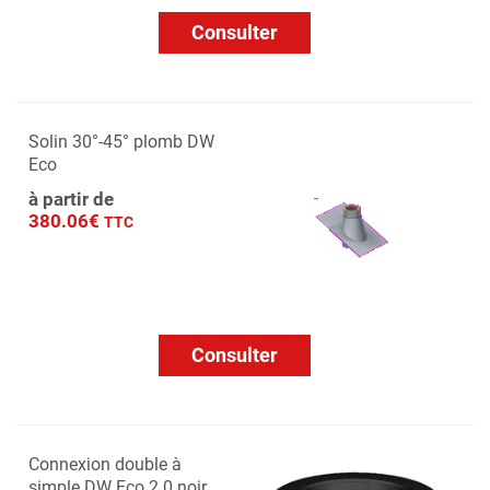
Consulter
Solin 30°-45° plomb DW
Eco
à partir de
380.06€
TTC
Consulter
Connexion double à
simple DW Eco 2.0 noir