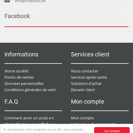
info@chauraci.be
Facebook
Informations
Services client
Notre société
Nous contacter
Points de ventes
Services après vente
Données personnelles
Solutions d'achat
Devenir client
Conditions générales de ventes
F.A.Q
Mon compte
Mon compte
Comment avoir un accès e-commerce ?
Historique de commande
Ma tarification ne s'affiche pas. Que dois-je faire ?
En poursuivant votre navigation sur ce site, vous acceptez
Demande de devis
Comment ajouter des produits à mon panier ?
J'ai compris!