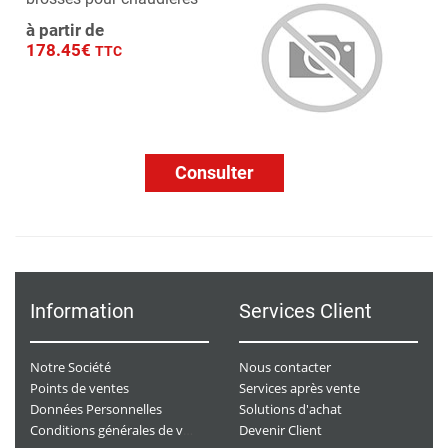
à partir de
178.45€
TTC
Consulter
Information
Services Client
Notre Société
Nous contacter
Points de ventes
Services après vente
Données Personnelles
Solutions d'achat
Devenir Client
Conditions générales de ventes