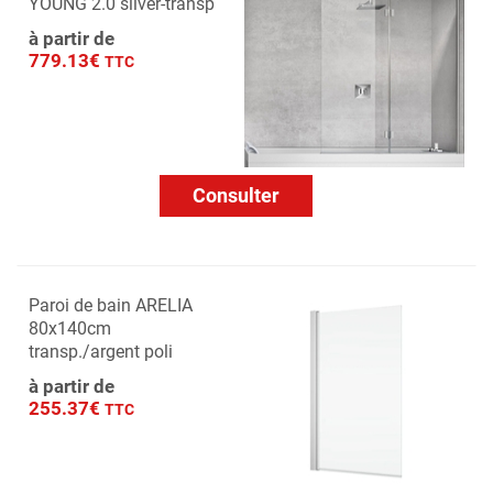
YOUNG 2.0 silver-transp
à partir de
779.13€
TTC
Consulter
Paroi de bain ARELIA
80x140cm
transp./argent poli
à partir de
255.37€
TTC