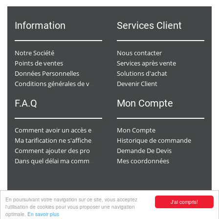
Information
Services Client
Notre Société
Nous contacter
Points de ventes
Services après vente
Données Personnelles
Solutions d'achat
Devenir Client
Conditions générales de ventes
F.A.Q
Mon Compte
Mon Compte
Comment avoir un accès e-commerce ?
Historique de commande
Ma tarification ne s'affiche pas. Que dois-je faire ?
Demande De Devis
Comment ajouter des produits à mon panier ?
Mes coordonnées
Dans quel délai ma commande va-t-elle être traitée ?
En poursuivant votre navigation sur ce site, vous acceptez
J'ai compris!
Copyright
© 2026 CHAURACI by
Soft13
.
l'utilisation de cookies pour vous proposer une navigation
optimale.
En savoir plus