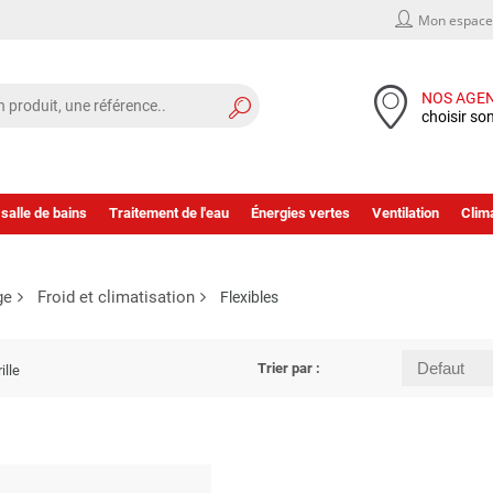
Mon espace 
NOS AGE
choisir so
 salle de bains
Traitement de l'eau
Énergies vertes
Ventilation
Clima
ge
Froid et climatisation
Flexibles
Trier par :
ille