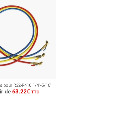
es pour R32-R410 1/4''-5/16''
ONSULTER
tir de
63.22€
TTC
Demande de devis