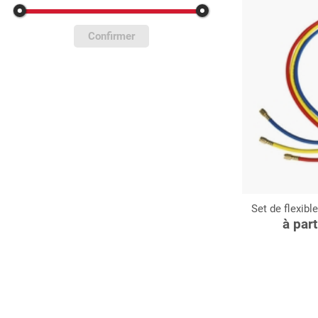
Confirmer
Set de flexibl
C
à par