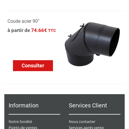
Coude acier 90°
à partir de
74.66€
TTC
Consulter
Information
Services Client
Notre Société
Nous contacter
Points de ventes
Services après vente