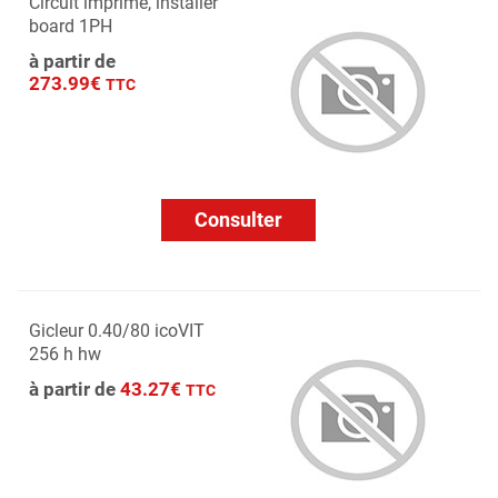
Circuit imprimé, installer
board 1PH
à partir de
273.99€
TTC
Consulter
Gicleur 0.40/80 icoVIT
256 h hw
à partir de
43.27€
TTC