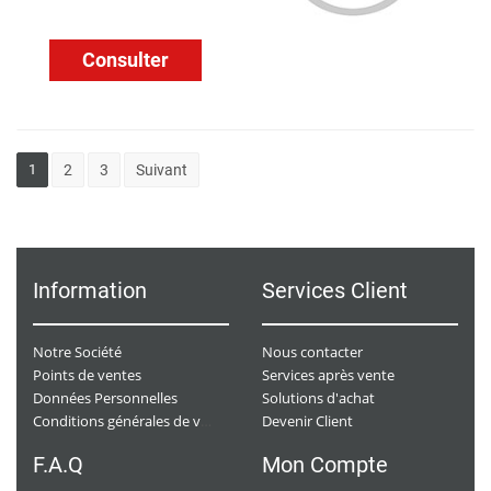
Consulter
1
2
3
Suivant
Information
Services Client
Notre Société
Nous contacter
Points de ventes
Services après vente
Données Personnelles
Solutions d'achat
Devenir Client
Conditions générales de ventes
F.A.Q
Mon Compte