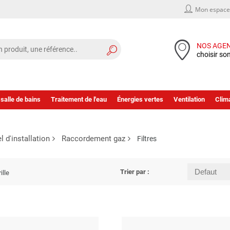
Mon espace 
NOS AGE
choisir so
 salle de bains
Traitement de l'eau
Énergies vertes
Ventilation
Clima
l d'installation
Raccordement gaz
Filtres
Trier par :
ille