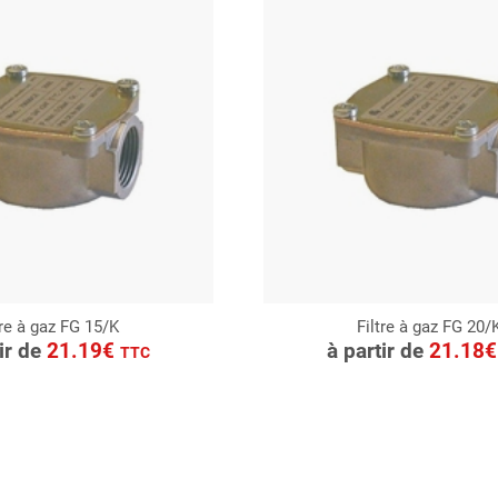
tre à gaz FG 15/K
Filtre à gaz FG 20/
ONSULTER
CONSULTER
tir de
21.19€
à partir de
21.18
TTC
Demande de devis
Demande de devis