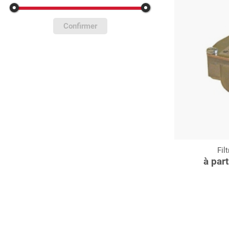
Confirmer
Fil
C
à par