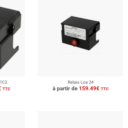
11C2
Relais Loa 24
CONSULTER
€
à partir de
159.49€
TTC
TTC
Demande de devis