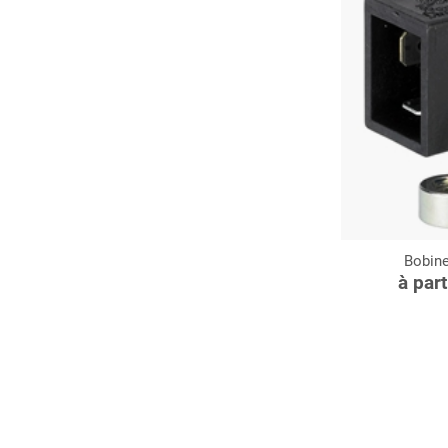
Bobin
C
à par