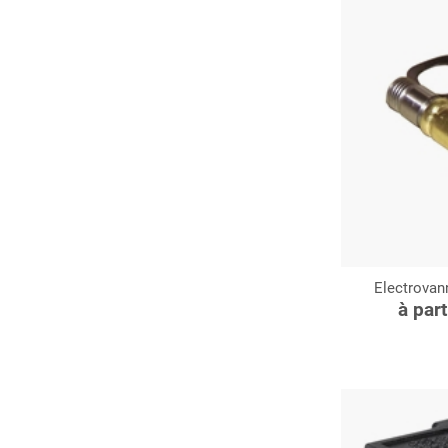
Electrova
C
à par