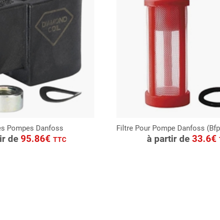
es Pompes Danfoss
Filtre Pour Pompe Danfoss (Bf
ONSULTER
CONSULTER
tir de
95.86€
à partir de
33.6€
TTC
Demande de devis
Demande de devis