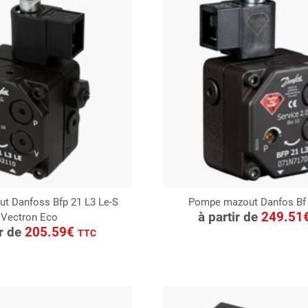
t Danfoss Bfp 21 L3 Le-S
Pompe mazout Danfos Bf 
CONSULTER
à partir de
249.51
Vectron Eco
ONSULTER
Demande de devis
ir de
205.59€
TTC
Demande de devis