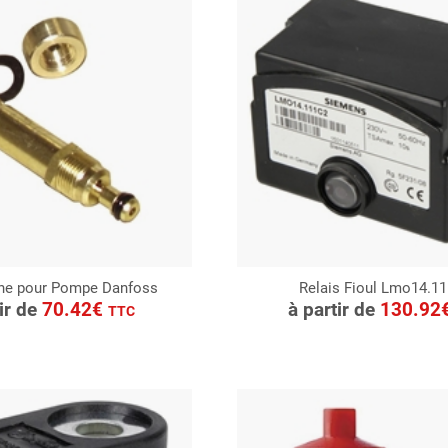
nne pour Pompe Danfoss
Relais Fioul Lmo14.1
ONSULTER
CONSULTER
tir de
70.42€
à partir de
130.92
TTC
Demande de devis
Demande de devis