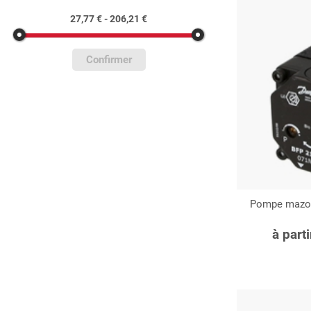
27,77 € - 206,21 €
Confirmer
Pompe mazou
C
à part