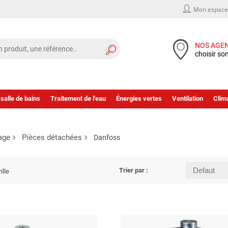
Mon espace 
NOS AGE
choisir so
 salle de bains
Traitement de l'eau
Énergies vertes
Ventilation
Clima
age
Pièces détachées
Danfoss
Trier par :
ille