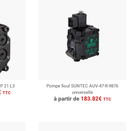
P 21 L3
Pompe fioul SUNTEC AUV-47-R-9876
€
universelle
CONSULTER
TTC
à partir de
183.82€
TTC
Demande de devis