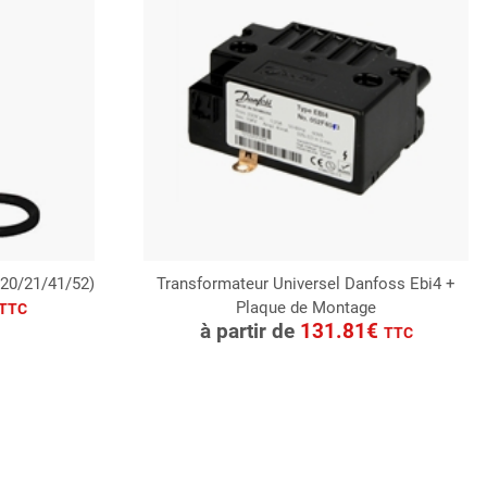
p20/21/41/52)
Transformateur Universel Danfoss Ebi4 +
Plaque de Montage
CONSULTER
TTC
à partir de
131.81€
TTC
Demande de devis