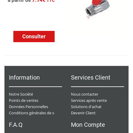
à partir de
7.14€
TTC
Consulter
Information
Services Client
Notre Société
Nous contacter
Points de ventes
Services après vente
Données Personnelles
Solutions d'achat
Devenir Client
Conditions générales de ventes
F.A.Q
Mon Compte