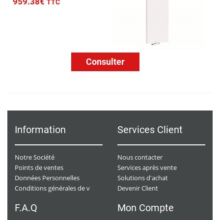
959.38€
TTC
Consulter
Information
Services Client
Notre Société
Nous contacter
Points de ventes
Services après vente
Données Personnelles
Solutions d'achat
Devenir Client
Conditions générales de ventes
F.A.Q
Mon Compte