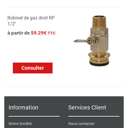
Robinet de gaz droit RP
1/2''
à partir de
59.29€
TTC
Consulter
Information
Services Client
Notre Société
Nous contacter