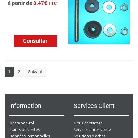
à partir de
8.47€
TTC
Consulter
1
2
Suivant
Information
Services Client
Notre Société
Nous contacter
Points de ventes
Services après vente
Données Personnelles
Solutions d'achat