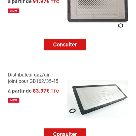
à partir de
91.97€
TTC
NEW
Consulter
Distributeur gaz/air +
joint pour GB162/35-45
à partir de
83.97€
TTC
NEW
Consulter