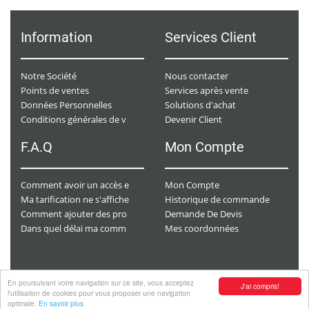
Information
Services Client
Notre Société
Nous contacter
Points de ventes
Services après vente
Données Personnelles
Solutions d'achat
Devenir Client
Conditions générales de ventes
F.A.Q
Mon Compte
Mon Compte
Comment avoir un accès e-commerce ?
Historique de commande
Ma tarification ne s'affiche pas. Que dois-je faire ?
Demande De Devis
Comment ajouter des produits à mon panier ?
Mes coordonnées
Dans quel délai ma commande va-t-elle être traitée ?
En poursuivant votre navigation sur ce site, vous acceptez
J'ai compris!
Copyright
© 2026 CHAURACI by
Soft13
.
l'utilisation de cookies pour vous proposer une navigation
optimale.
En savoir plus