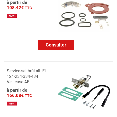
à partir de
108.42€
TTC
NEW
Consulter
Service-set brûl.all. EL
124-234-334-434
Veilleuse AE
à partir de
166.08€
TTC
NEW