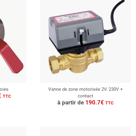
oies
Vanne de zone motorisée 2V. 230V +
€
contact
CONSULTER
TTC
à partir de
190.7€
TTC
Demande de devis