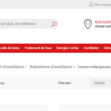
Mon espace 
NOS AGE
choisir so
 salle de bains
Traitement de l'eau
Énergies vertes
Ventilation
Clima
l d'installation
Robinetterie d'installation
Vannes mélangeuses
Trier par :
ille