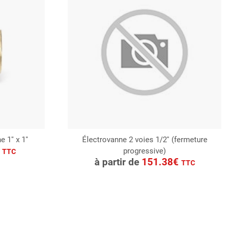
1'' x 1''
Électrovanne 2 voies 1/2'' (fermeture
€
progressive)
CONSULTER
TTC
à partir de
151.38€
TTC
Demande de devis