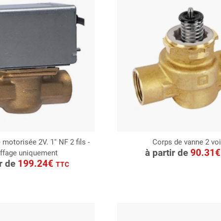
motorisée 2V. 1'' NF 2 fils -
Corps de vanne 2 vo
CONSULTER
à partir de
90.31
ffage uniquement
ONSULTER
Demande de devis
ir de
199.24€
TTC
Demande de devis