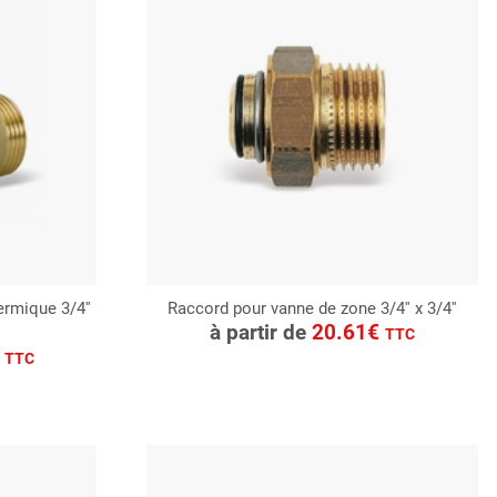
rmique 3/4''
Raccord pour vanne de zone 3/4'' x 3/4''
CONSULTER
à partir de
20.61€
TTC
Demande de devis
€
TTC