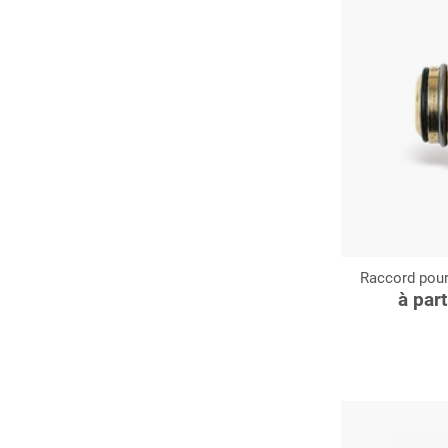
Raccord pour 
C
à par