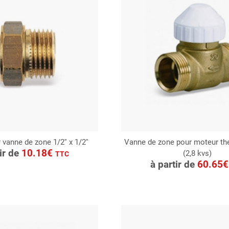
vanne de zone 1/2'' x 1/2''
Vanne de zone pour moteur the
ONSULTER
tir de
10.18€
(2,8 kvs)
CONSULTER
TTC
Demande de devis
à partir de
60.65
Demande de devis