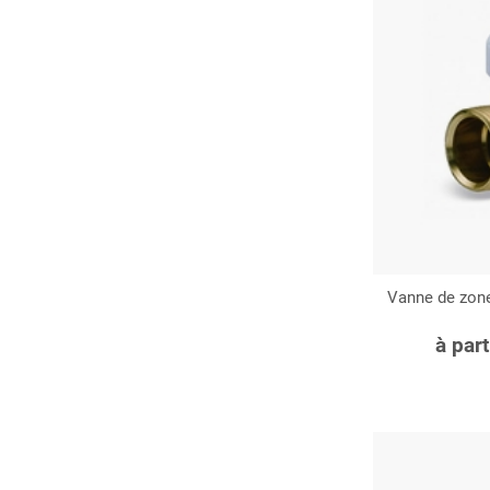
Vanne de zone
C
à par