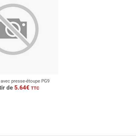
 avec presse-étoupe PG9
ONSULTER
tir de
5.64€
TTC
Demande de devis