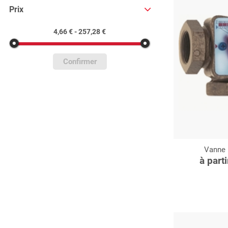
Prix
4,66 € - 257,28 €
Confirmer
Vanne 
C
à part