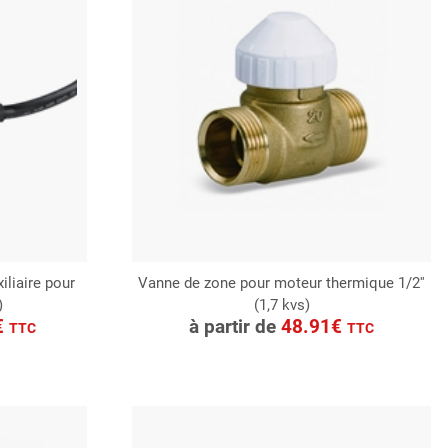
liaire pour
Vanne de zone pour moteur thermique 1/2''
)
(1,7 kvs)
CONSULTER
€
à partir de
48.91€
TTC
TTC
Demande de devis