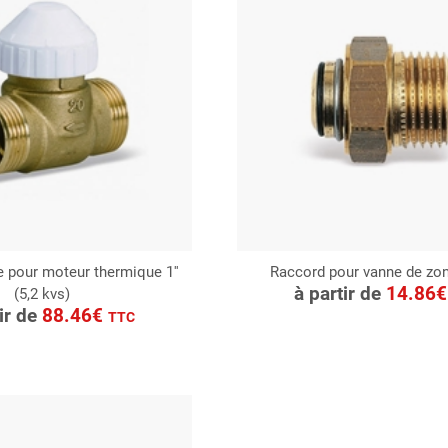
 pour moteur thermique 1''
Raccord pour vanne de zone 
CONSULTER
à partir de
14.86
(5,2 kvs)
ONSULTER
Demande de devis
tir de
88.46€
TTC
Demande de devis