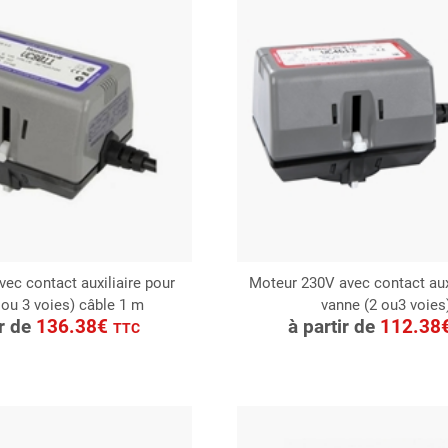
ec contact auxiliaire pour
Moteur 230V avec contact auxi
 ou 3 voies) câble 1 m
vanne (2 ou3 voies
ONSULTER
CONSULTER
ir de
136.38€
à partir de
112.38
TTC
Demande de devis
Demande de devis