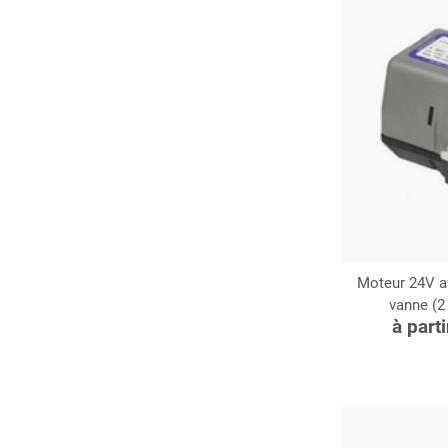
Moteur 24V av
vanne (2
C
à part