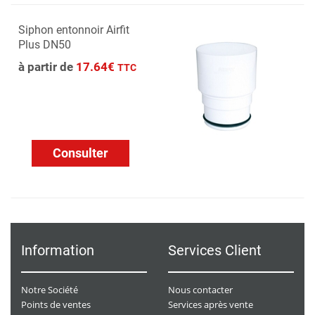
Siphon entonnoir Airfit
Plus DN50
à partir de
17.64€
TTC
Consulter
Information
Services Client
Notre Société
Nous contacter
Points de ventes
Services après vente