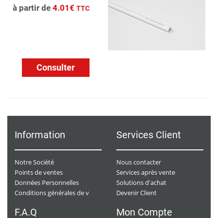
à partir de
4.01€
TTC
Consulter
Information
Services Client
Notre Société
Nous contacter
Points de ventes
Services après vente
Données Personnelles
Solutions d'achat
Devenir Client
Conditions générales de ventes
F.A.Q
Mon Compte