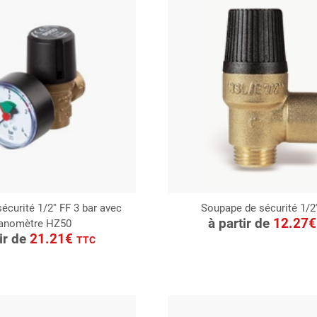
curité 1/2'' FF 3 bar avec
Soupape de sécurité 1/2'
CONSULTER
à partir de
12.27
anomètre HZ50
ONSULTER
Demande de devis
tir de
21.21€
TTC
Demande de devis