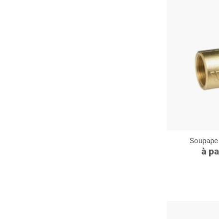
Soupape d
C
à pa