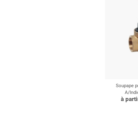
Soupape pr
A/Indic
C
à part