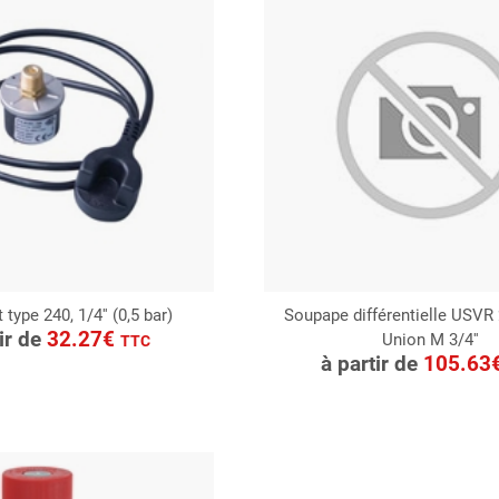
type 240, 1/4'' (0,5 bar)
Soupape différentielle USVR 20
ONSULTER
tir de
32.27€
Union M 3/4''
CONSULTER
TTC
Demande de devis
à partir de
105.63
Demande de devis