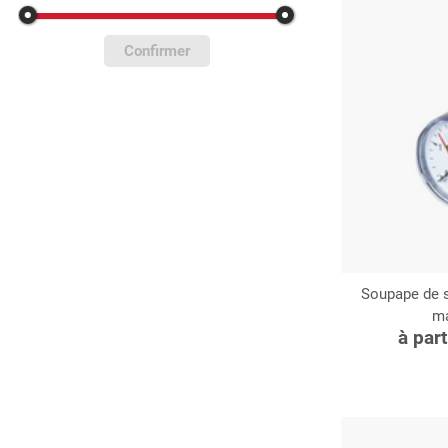
Confirmer
Soupape de sé
m
C
à par