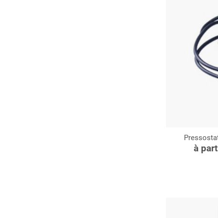
Pressostat 
C
à par