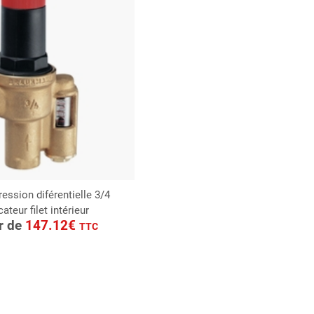
ession diférentielle 3/4
ateur filet intérieur
ONSULTER
ir de
147.12€
TTC
Demande de devis