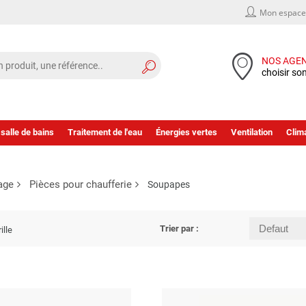
Mon espace 
NOS AGE
choisir so
 salle de bains
Traitement de l'eau
Énergies vertes
Ventilation
Clima
age
Pièces pour chaufferie
Soupapes
Trier par :
ille