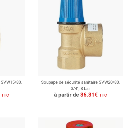
e SVW15/80,
Soupape de sécurité sanitaire SVW20/80,
3/4'', 8 bar
CONSULTER
€
à partir de
36.31€
TTC
TTC
Demande de devis