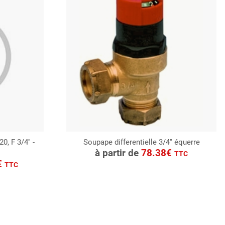
, F 3/4'' -
Soupape differentielle 3/4'' équerre
CONSULTER
à partir de
78.38€
TTC
Demande de devis
€
TTC