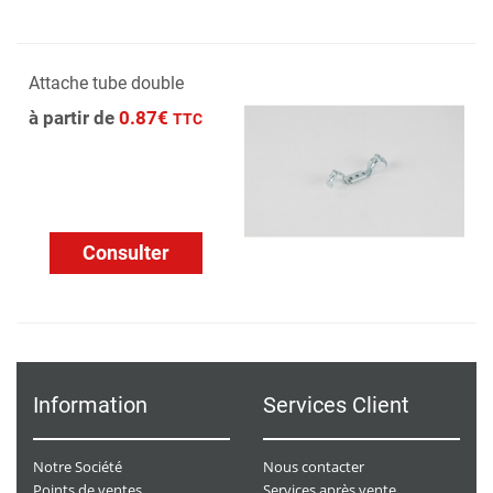
Attache tube double
à partir de
0.87€
TTC
Consulter
Information
Services Client
Notre Société
Nous contacter
Points de ventes
Services après vente