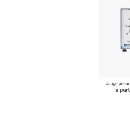
Jauge pneum
C
à par