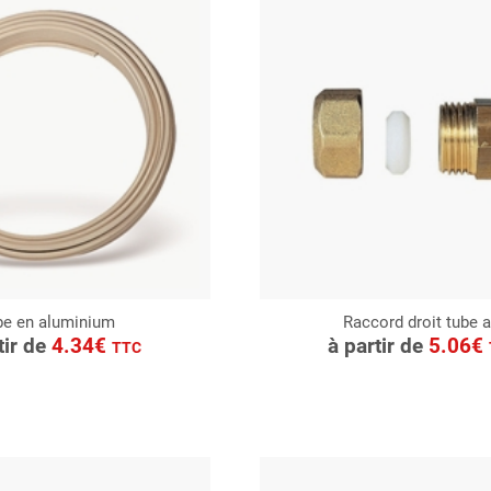
be en aluminium
Raccord droit tube a
ONSULTER
CONSULTER
tir de
4.34€
à partir de
5.06€
TTC
Demande de devis
Demande de devis