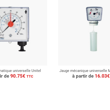
atique universelle Unitel
Jauge mécanique universelle MT
ONSULTER
CONSULTER
tir de
90.75€
à partir de
16.03
TTC
Demande de devis
Demande de devis