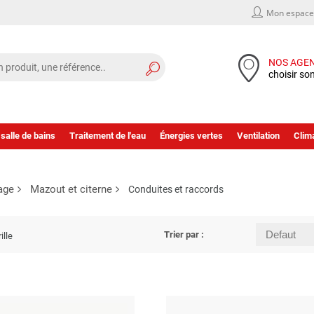
Mon espace 
NOS AGE
choisir so
 salle de bains
Traitement de l'eau
Énergies vertes
Ventilation
Clima
age
Mazout et citerne
Conduites et raccords
Trier par :
ille