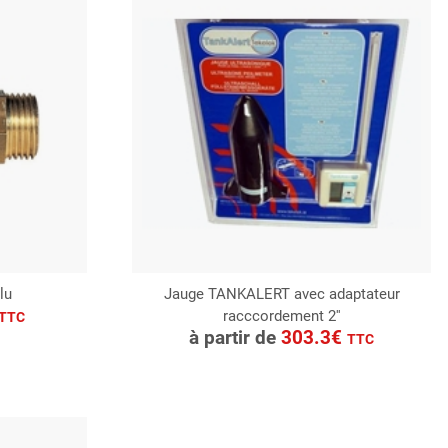
lu
Jauge TANKALERT avec adaptateur
racccordement 2''
CONSULTER
TTC
à partir de
303.3€
TTC
Demande de devis