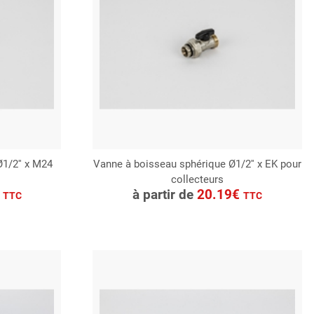
1/2'' x M24
Vanne à boisseau sphérique Ø1/2'' x EK pour
collecteurs
CONSULTER
€
à partir de
20.19€
TTC
TTC
Demande de devis