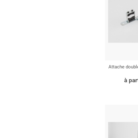
Attache double
C
à par