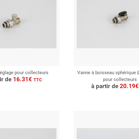
églage pour collecteurs
Vanne à boisseau sphérique Ø
ONSULTER
tir de
16.31€
pour collecteurs
CONSULTER
TTC
Demande de devis
à partir de
20.19
Demande de devis