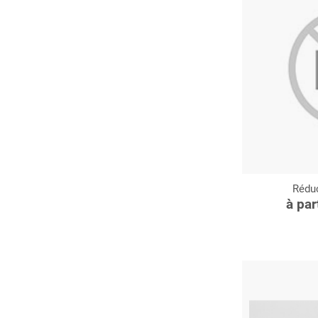
Réduc
C
à par