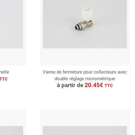
melle
Vanne de fermeture pour collecteurs avec
double réglage micrométrique
CONSULTER
TTC
à partir de
20.45€
TTC
Demande de devis