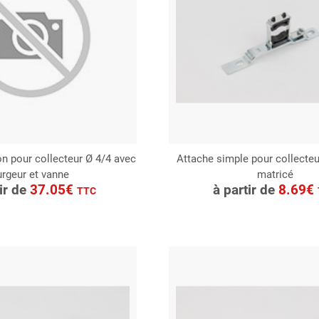
on pour collecteur Ø 4/4 avec
Attache simple pour collecteu
urgeur et vanne
matricé
ONSULTER
CONSULTER
tir de
37.05€
à partir de
8.69€
TTC
Demande de devis
Demande de devis