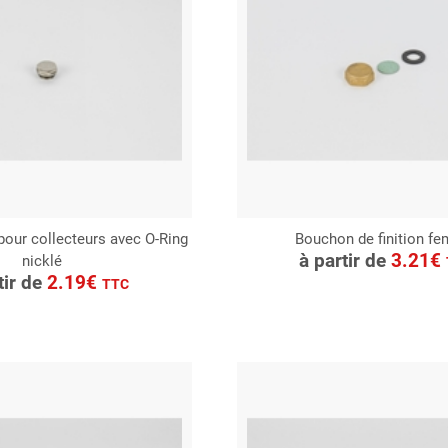
our collecteurs avec O-Ring
Bouchon de finition fe
CONSULTER
à partir de
3.21€
nicklé
ONSULTER
Demande de devis
tir de
2.19€
TTC
Demande de devis