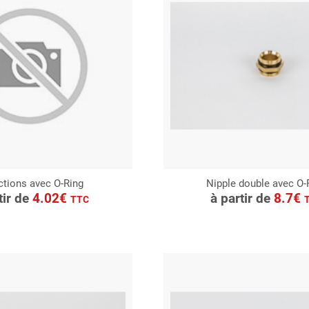
tions avec O-Ring
Nipple double avec O-
ONSULTER
CONSULTER
tir de
4.02€
à partir de
8.7€
TTC
Demande de devis
Demande de devis