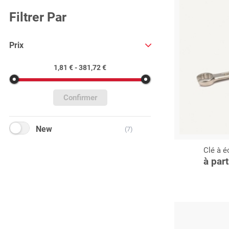
Filtrer Par
Prix
1,81 € - 381,72 €
Confirmer
New
(7)
Clé à é
C
à par