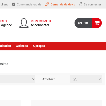
client
Commande rapide
Demande de devis
Se connecter
NCES
MON COMPTE
art - €0
n agence
se connecter
tisation
Wellness
A propos
soires
Afficher :