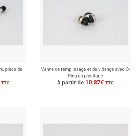
s, pièce de
Vanne de remplissage et de vidange avec O-
Ring en plastique
CONSULTER
€
à partir de
10.87€
TTC
TTC
Demande de devis