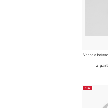
Vanne à boisse
C
à par
NEW