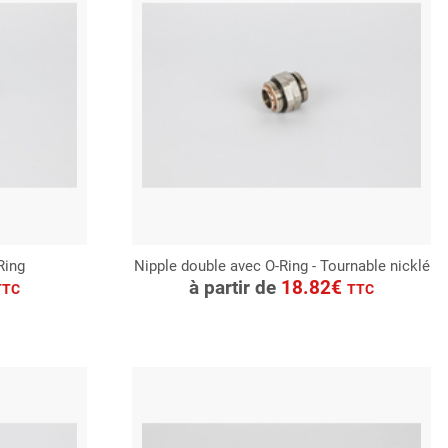
Ring
Nipple double avec O-Ring - Tournable nicklé
CONSULTER
à partir de
18.82€
TTC
TTC
Demande de devis