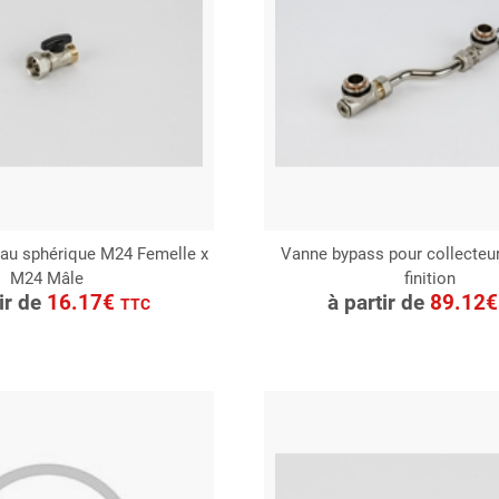
au sphérique M24 Femelle x
Vanne bypass pour collecteur
M24 Mâle
finition
ONSULTER
CONSULTER
tir de
16.17€
à partir de
89.12
TTC
Demande de devis
Demande de devis