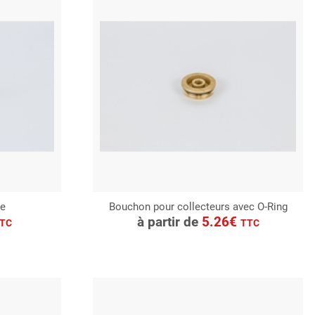
ue
Bouchon pour collecteurs avec O-Ring
CONSULTER
à partir de
5.26€
TC
TTC
Demande de devis