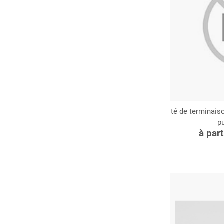
té de terminais
p
C
à par