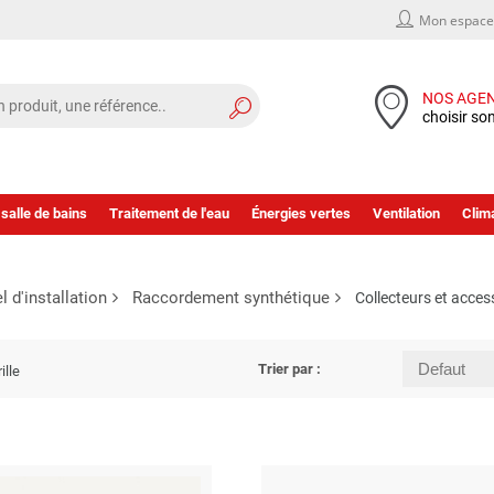
Mon espace 
NOS AGE
choisir so
 salle de bains
Traitement de l'eau
Énergies vertes
Ventilation
Clima
l d'installation
Raccordement synthétique
Collecteurs et acces
Trier par :
ille