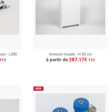
urs - L200
Armoire murale - H 65 cm
CONSULTER
à partir de
287.17€
TTC
TTC
Demande de devis
NEW