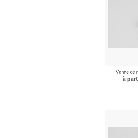
Vanne de r
C
à par