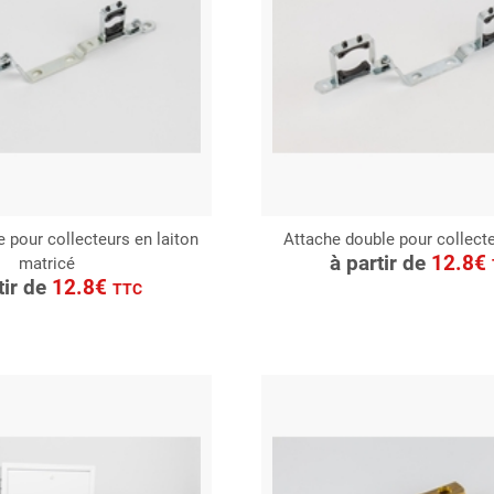
 pour collecteurs en laiton
Attache double pour collecte
CONSULTER
à partir de
12.8€
matricé
ONSULTER
Demande de devis
tir de
12.8€
TTC
Demande de devis