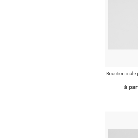
Bouchon mâle p
C
à par