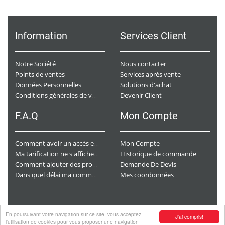
Information
Services Client
Notre Société
Nous contacter
Points de ventes
Services après vente
Données Personnelles
Solutions d'achat
Devenir Client
Conditions générales de ventes
F.A.Q
Mon Compte
Mon Compte
Comment avoir un accès e-commerce ?
Historique de commande
Ma tarification ne s'affiche pas. Que dois-je faire ?
Demande De Devis
Comment ajouter des produits à mon panier ?
Mes coordonnées
Dans quel délai ma commande va-t-elle être traitée ?
En poursuivant votre navigation sur ce site, vous acceptez
J'ai compris!
Copyright
© 2026 CHAURACI by
Soft13
.
l'utilisation de cookies pour vous proposer une navigation