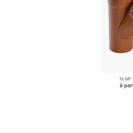
Té MF 4
C
à par