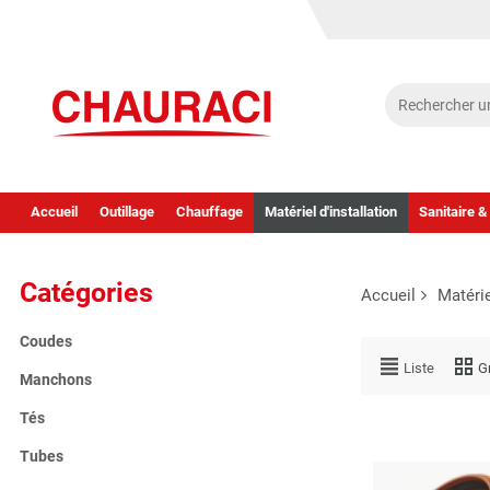
Accueil
Outillage
Chauffage
Matériel d'installation
Sanitaire &
Catégories
Accueil
Matérie
Coudes
Liste
Gr
Manchons
Tés
Tubes