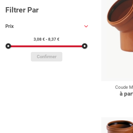
Filtrer Par
Prix
3,08 € - 8,37 €
Confirmer
Coude MF
C
à par