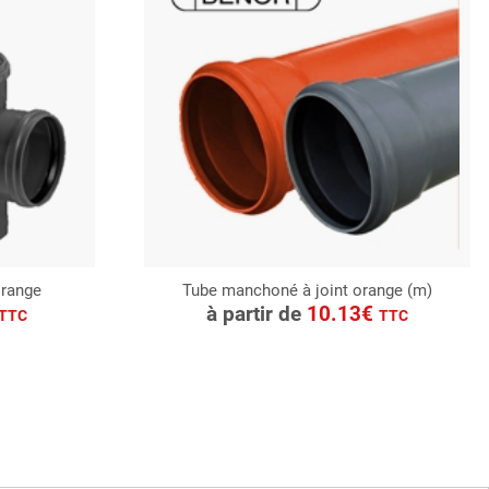
orange
Tube manchoné à joint orange (m)
CONSULTER
à partir de
10.13€
TTC
TTC
Demande de devis