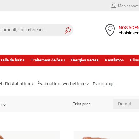
Mon espace 
NOS AGE
choisir so
 salle de bains
Traitement de l'eau
Énergies vertes
Ventilation
Clima
l d'installation
Évacuation synthétique
Pvc orange
Trier par :
ille