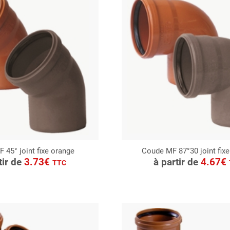
 45° joint fixe orange
Coude MF 87°30 joint fix
ONSULTER
CONSULTER
tir de
3.73€
à partir de
4.67€
TTC
Demande de devis
Demande de devis