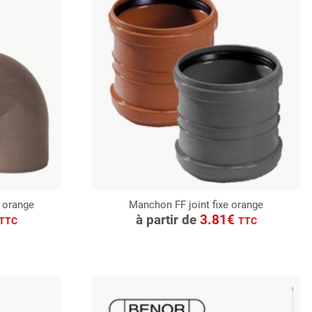
e orange
Manchon FF joint fixe orange
CONSULTER
à partir de
3.81€
TTC
TTC
Demande de devis