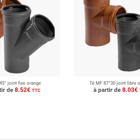
5° joint fixe orange
Té MF 87°30 joint libre 
ONSULTER
CONSULTER
tir de
8.52€
à partir de
8.03€
TTC
Demande de devis
Demande de devis