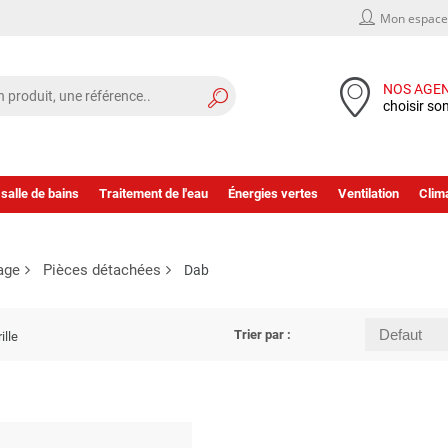
Mon espace 
NOS AGE
choisir so
 salle de bains
Traitement de l'eau
Énergies vertes
Ventilation
Clima
age
Pièces détachées
Dab
Trier par :
ille