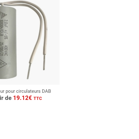
r pour circulateurs DAB
ONSULTER
tir de
19.12€
TTC
Demande de devis