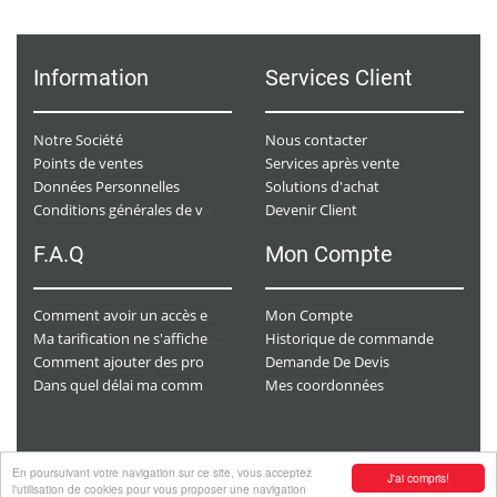
Information
Services Client
Notre Société
Nous contacter
Points de ventes
Services après vente
Données Personnelles
Solutions d'achat
Devenir Client
Conditions générales de ventes
F.A.Q
Mon Compte
Mon Compte
Comment avoir un accès e-commerce ?
Historique de commande
Ma tarification ne s'affiche pas. Que dois-je faire ?
Demande De Devis
Comment ajouter des produits à mon panier ?
Mes coordonnées
Dans quel délai ma commande va-t-elle être traitée ?
En poursuivant votre navigation sur ce site, vous acceptez
J'ai compris!
Copyright
© 2026 CHAURACI by
Soft13
.
l'utilisation de cookies pour vous proposer une navigation