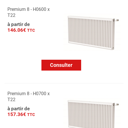
Premium 8 - H0600 x
T22
à partir de
146.06€
TTC
Consulter
Premium 8 - H0700 x
T22
à partir de
157.36€
TTC