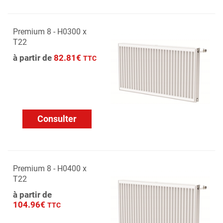
Premium 8 - H0300 x
T22
à partir de
82.81€
TTC
Consulter
Premium 8 - H0400 x
T22
à partir de
104.96€
TTC