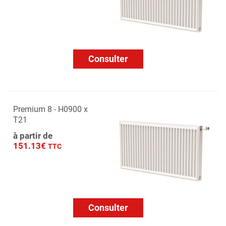
Consulter
Premium 8 - H0900 x
T21
à partir de
151.13€
TTC
Consulter