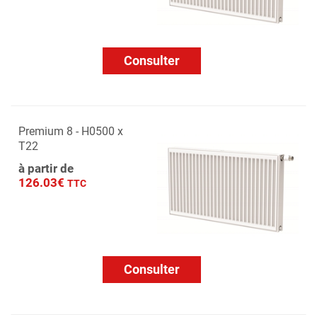
Consulter
Premium 8 - H0500 x
T22
à partir de
126.03€
TTC
Consulter