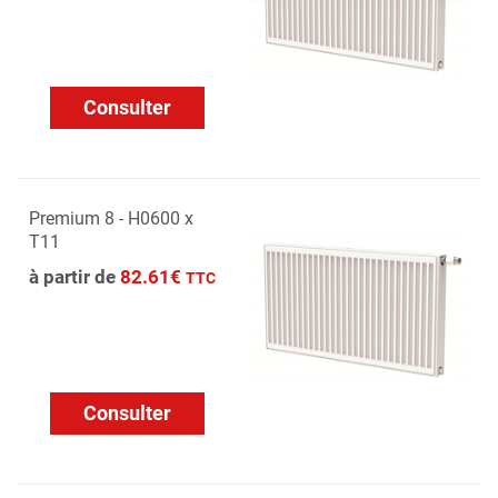
Consulter
Premium 8 - H0600 x
T11
à partir de
82.61€
TTC
Consulter