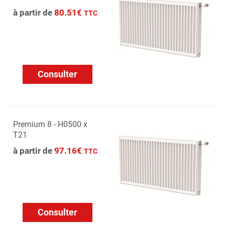
à partir de
80.51€
TTC
Consulter
Premium 8 - H0500 x
T21
à partir de
97.16€
TTC
Consulter