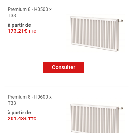
Premium 8 - H0500 x
T33
à partir de
173.21€
TTC
Consulter
Premium 8 - H0600 x
T33
à partir de
201.48€
TTC