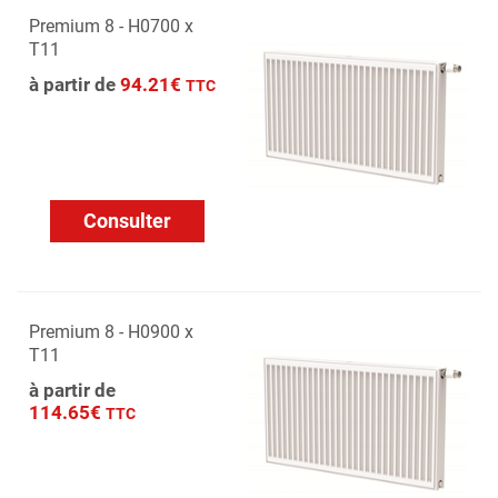
Premium 8 - H0700 x
T11
à partir de
94.21€
TTC
Consulter
Premium 8 - H0900 x
T11
à partir de
114.65€
TTC