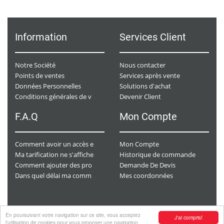
Information
Services Client
Notre Société
Nous contacter
Points de ventes
Services après vente
Données Personnelles
Solutions d'achat
Devenir Client
Conditions générales de ventes
F.A.Q
Mon Compte
Mon Compte
Comment avoir un accès e-commerce ?
Historique de commande
Ma tarification ne s'affiche pas. Que dois-je faire ?
Demande De Devis
Comment ajouter des produits à mon panier ?
Mes coordonnées
Dans quel délai ma commande va-t-elle être traitée ?
En poursuivant votre navigation sur ce site, vous acceptez
J'ai compris!
Copyright
© 2026 CHAURACI by
Soft13
.
l'utilisation de cookies pour vous proposer une navigation