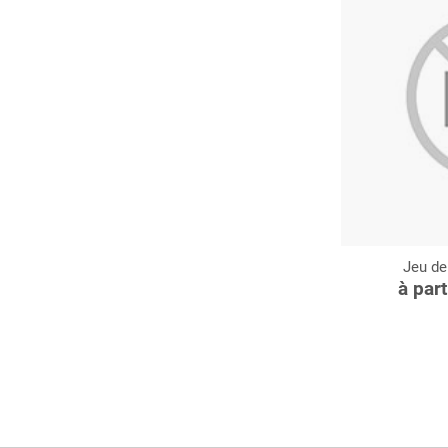
Jeu de
C
à par