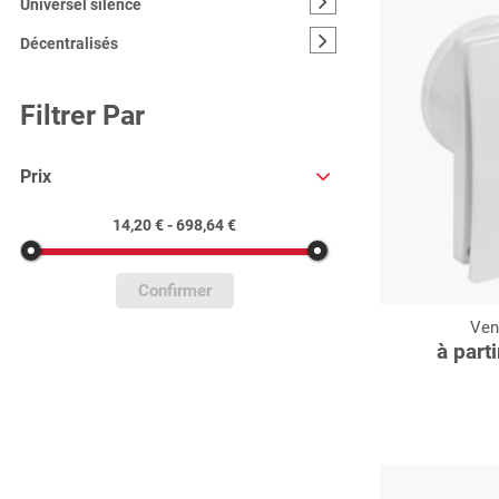
Universel silence
Décentralisés
Filtrer Par
Prix
14,20 € - 698,64 €
Confirmer
Ven
C
à part