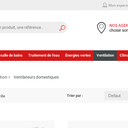
Mon espace 
NOS AGE
choisir so
 salle de bains
Traitement de l'eau
Énergies vertes
Ventilation
Clima
tion
Ventilateurs domestiques
Trier par :
ille