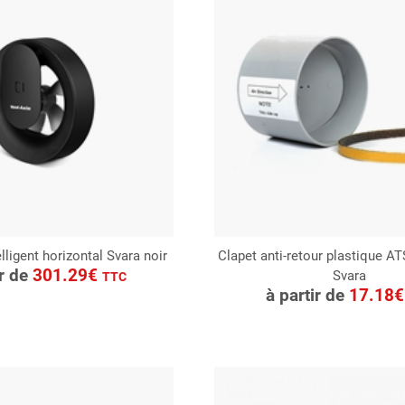
elligent horizontal Svara noir
Clapet anti-retour plastique 
ONSULTER
ir de
301.29€
Svara
CONSULTER
TTC
Demande de devis
à partir de
17.18
Demande de devis