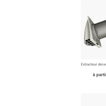
Extracteur déce
C
à part