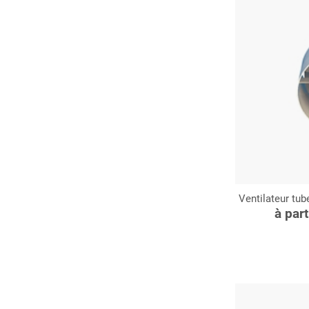
Ventilateur tub
C
à par