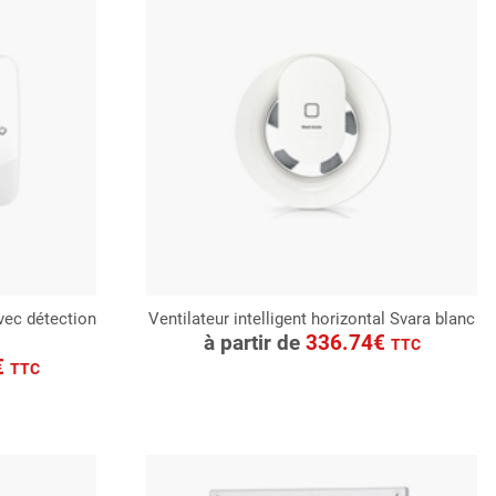
avec détection
Ventilateur intelligent horizontal Svara blanc
CONSULTER
à partir de
336.74€
TTC
Demande de devis
€
TTC