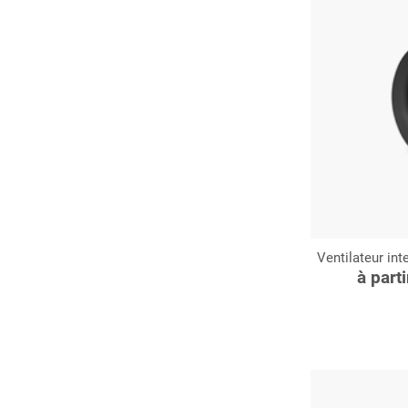
Ventilateur int
C
à part