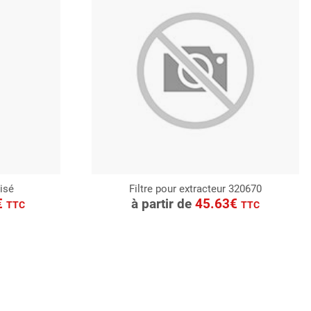
lisé
Filtre pour extracteur 320670
CONSULTER
€
à partir de
45.63€
TTC
TTC
Demande de devis