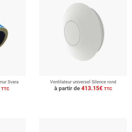
 mur Svara
Ventilateur universel Silence rond
CONSULTER
€
à partir de
413.15€
TTC
TTC
Demande de devis