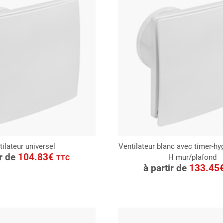
tilateur universel
Ventilateur blanc avec timer-hy
ONSULTER
ir de
104.83€
H mur/plafond
CONSULTER
TTC
Demande de devis
à partir de
133.45
Demande de devis