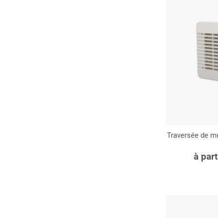
Traversée de m
C
à par