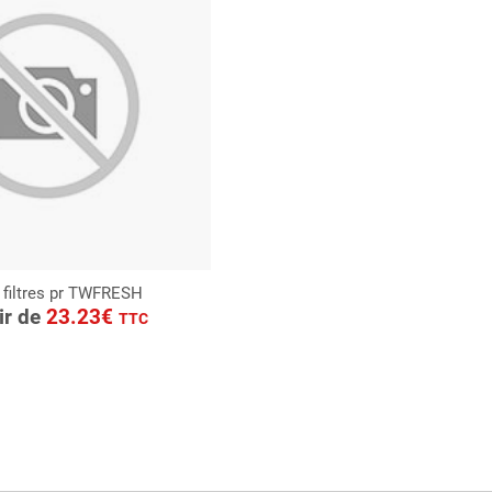
 filtres pr TWFRESH
ONSULTER
tir de
23.23€
TTC
Demande de devis