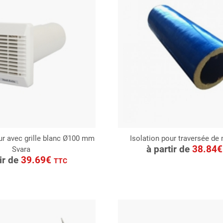
ur avec grille blanc Ø100 mm
Isolation pour traversée de
CONSULTER
à partir de
38.84
Svara
ONSULTER
Demande de devis
tir de
39.69€
TTC
Demande de devis