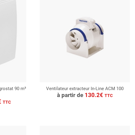
grostat 90 m³
Ventilateur extracteur In-Line ACM 100
CONSULTER
à partir de
130.2€
TTC
Demande de devis
€
TTC