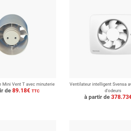
e Mini Vent T avec minuterie
Ventilateur intelligent Svensa 
ONSULTER
tir de
89.18€
d'odeurs
CONSULTER
TTC
Demande de devis
à partir de
378.73
Demande de devis