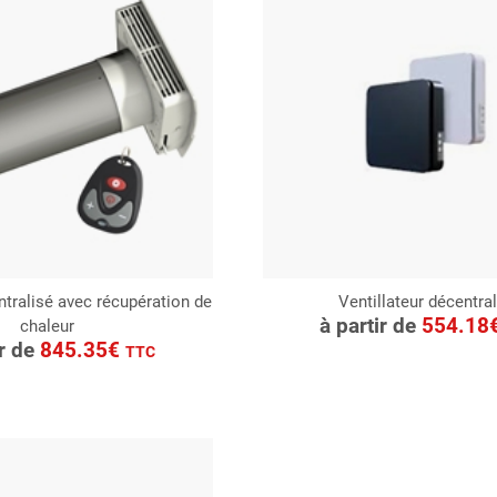
ntralisé avec récupération de
Ventillateur décentra
CONSULTER
à partir de
554.18
chaleur
ONSULTER
Demande de devis
ir de
845.35€
TTC
Demande de devis