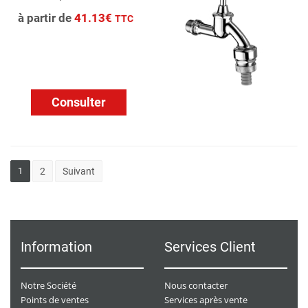
à partir de
41.13€
TTC
Consulter
1
2
Suivant
Information
Services Client
Notre Société
Nous contacter
Points de ventes
Services après vente