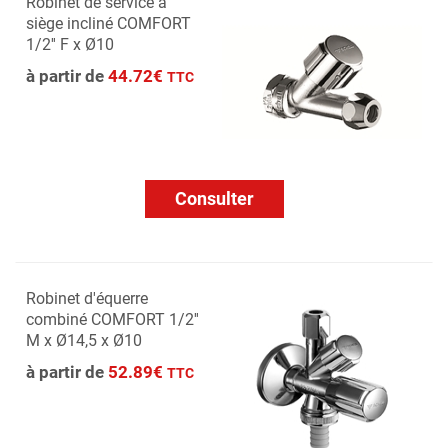
Robinet de service à
siège incliné COMFORT
1/2'' F x Ø10
à partir de
44.72€
TTC
Consulter
Robinet d'équerre
combiné COMFORT 1/2''
M x Ø14,5 x Ø10
à partir de
52.89€
TTC