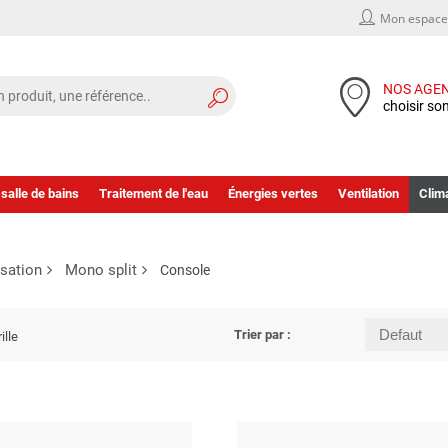
Mon espace 
NOS AGE
choisir so
 salle de bains
Traitement de l'eau
Énergies vertes
Ventilation
Clima
isation
Mono split
Console
Trier par :
ille