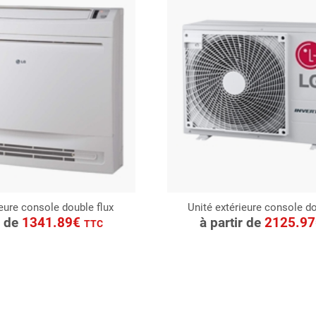
ieure console double flux
Unité extérieure console do
ONSULTER
CONSULTER
r de
1341.89€
à partir de
2125.9
TTC
Demande de devis
Demande de devis