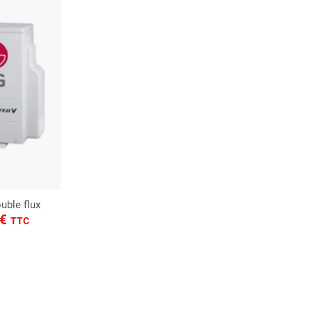
uble flux
7€
TTC