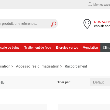
Mon espace 
NOS AGE
choisir so
 salle de bains
Traitement de l'eau
Énergies vertes
Ventilation
Clima
isation
Accessoires climatisation
Raccordement
Trier par :
ille