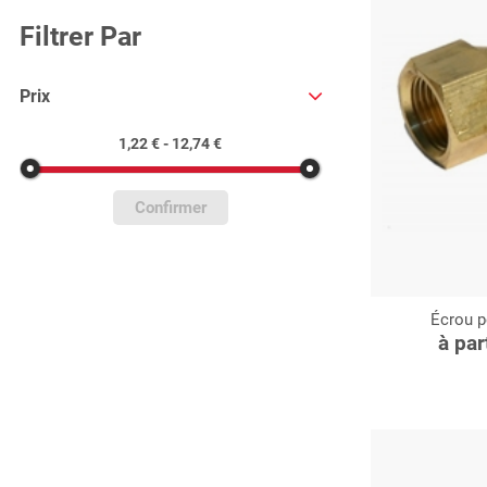
Filtrer Par
Prix
1,22 € - 12,74 €
Confirmer
Écrou p
C
à par