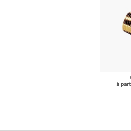
C
à par