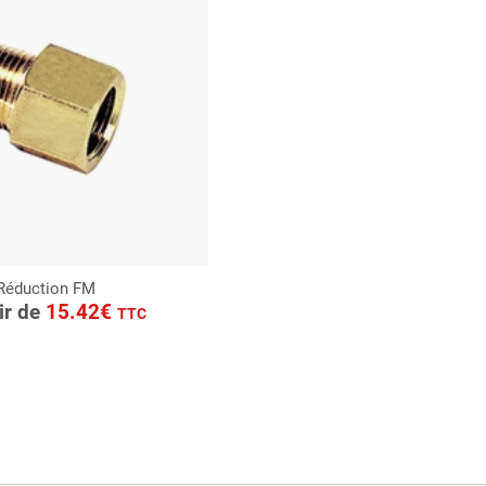
Réduction FM
ONSULTER
tir de
15.42€
TTC
Demande de devis