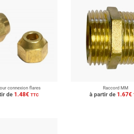
our connexion flares
Raccord MM
ONSULTER
CONSULTER
tir de
1.48€
à partir de
1.67€
TTC
Demande de devis
Demande de devis