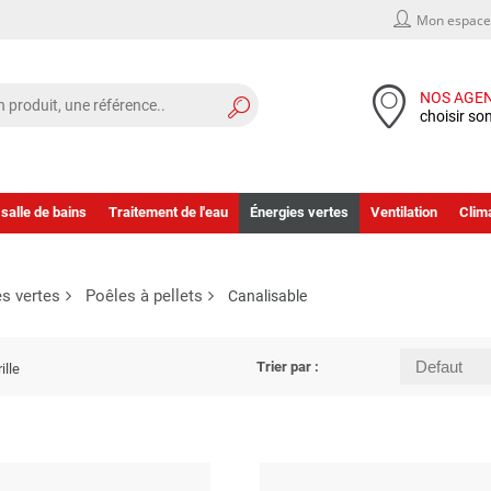
Mon espace 
NOS AGE
choisir so
 salle de bains
Traitement de l'eau
Énergies vertes
Ventilation
Clima
es vertes
Poêles à pellets
Canalisable
Trier par :
ille