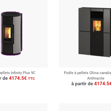
ellets Infinity Plus 9C
Poêle à pellets Olivia canali
ONSULTER
ir de
4174.5€
Anthracite
CONSULTER
TTC
Demande de devis
à partir de
4174.5
Demande de devis