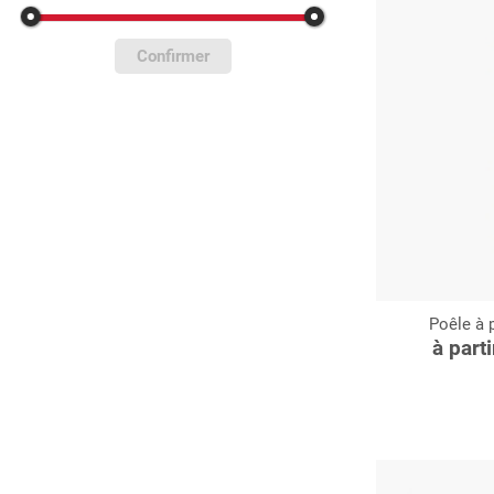
Confirmer
Poêle à p
C
à part