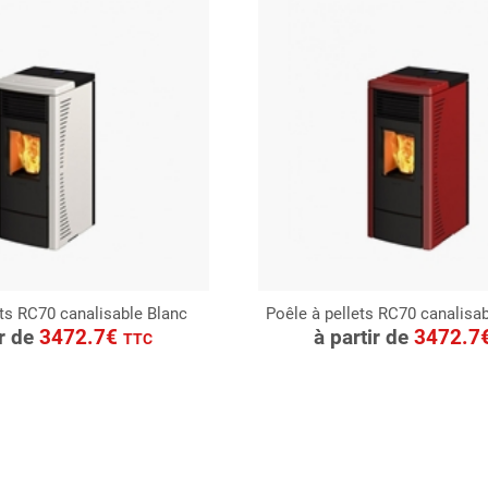
ets RC70 canalisable Blanc
Poêle à pellets RC70 canalisa
ONSULTER
CONSULTER
ir de
3472.7€
à partir de
3472.7
TTC
Demande de devis
Demande de devis