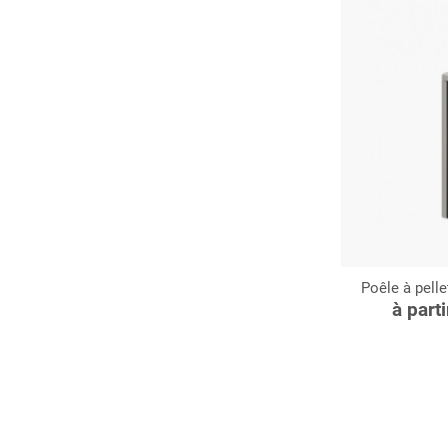
Poêle à pell
C
à part