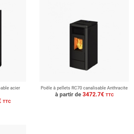
sable acier
Poêle à pellets RC70 canalisable Anthracite
CONSULTER
à partir de
3472.7€
TTC
Demande de devis
€
TTC