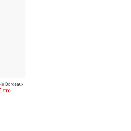
ble Bordeaux
€
TTC