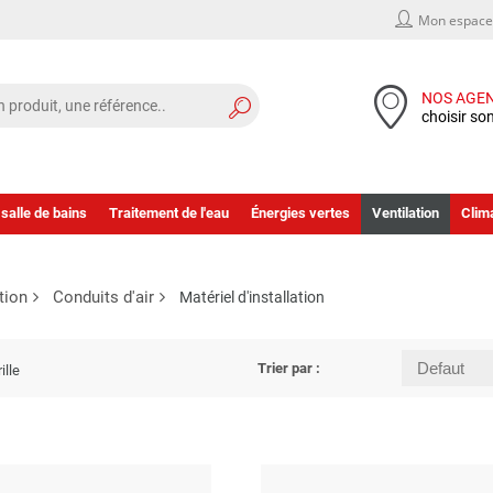
Mon espace 
NOS AGE
choisir so
 salle de bains
Traitement de l'eau
Énergies vertes
Ventilation
Clima
tion
Conduits d'air
Matériel d'installation
Trier par :
ille