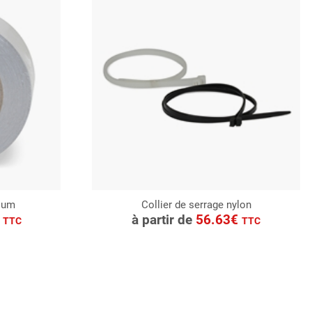
nium
Collier de serrage nylon
CONSULTER
€
à partir de
56.63€
TTC
TTC
Demande de devis