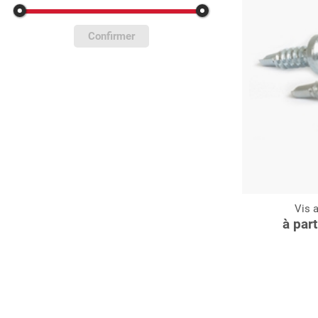
Confirmer
Vis 
C
à par