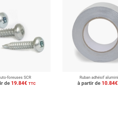
auto-foreuses SCR
Ruban adhésif alumi
ONSULTER
CONSULTER
tir de
19.84€
à partir de
10.84
TTC
Demande de devis
Demande de devis