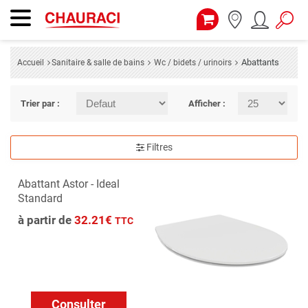
Abattants
Accueil
Sanitaire & salle de bains
Wc / bidets / urinoirs
Trier par :
Afficher :
Filtres
Abattant Astor - Ideal
Standard
à partir de
32.21€
TTC
Consulter