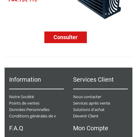
TTC
Consulter
Information
Services Client
Notre Société
Nous contacter
Points de ventes
Services après vente
Données Personnelles
Solutions d'achat
Devenir Client
Conditions générales de ventes
F.A.Q
Mon Compte