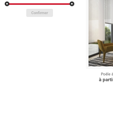
Confirmer
Poêle à
C
à part