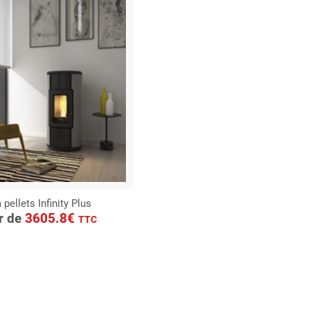
 pellets Infinity Plus
ONSULTER
ir de
3605.8€
TTC
Demande de devis