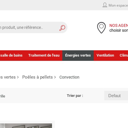
Mon espace 
NOS AGE
choisir so
 salle de bains
Traitement de l'eau
Énergies vertes
Ventilation
Clima
es vertes
Poêles à pellets
Convection
Trier par :
ille