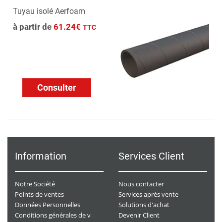
Tuyau isolé Aerfoam
à partir de
61.24€
TTC
Consulter
Information
Services Client
Notre Société
Nous contacter
Points de ventes
Services après vente
Données Personnelles
Solutions d'achat
Devenir Client
Conditions générales de ventes