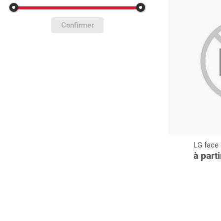
Confirmer
LG face 
C
à part