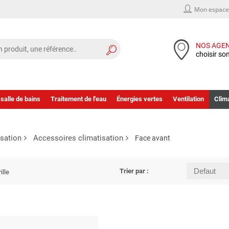
Mon espace 
NOS AGE
choisir so
 salle de bains
Traitement de l'eau
Énergies vertes
Ventilation
Clima
isation
Accessoires climatisation
Face avant
Trier par :
ille