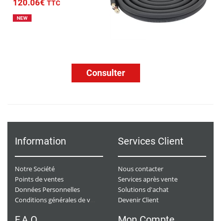
120.06€
TTC
NEW
Consulter
Information
Services Client
Notre Société
Nous contacter
Points de ventes
Services après vente
Données Personnelles
Solutions d'achat
Devenir Client
Conditions générales de ventes
F.A.Q
Mon Compte