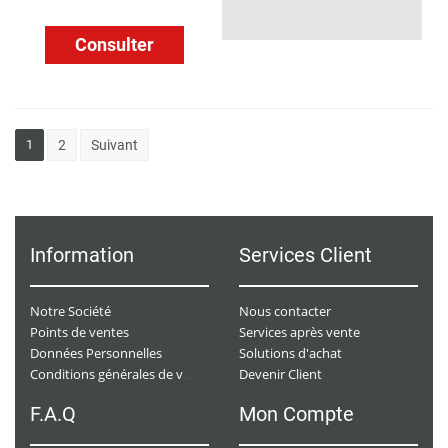
Consulter
1
2
Suivant
Information
Services Client
Notre Société
Nous contacter
Points de ventes
Services après vente
Données Personnelles
Solutions d'achat
Devenir Client
Conditions générales de ventes
F.A.Q
Mon Compte