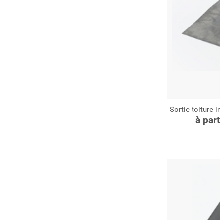
Sortie toiture 
C
à par