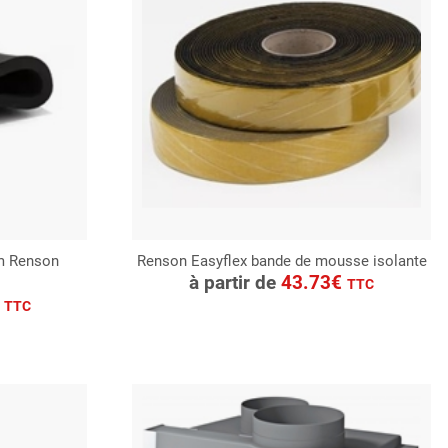
mm Renson
Renson Easyflex bande de mousse isolante
CONSULTER
à partir de
43.73€
TTC
Demande de devis
€
TTC