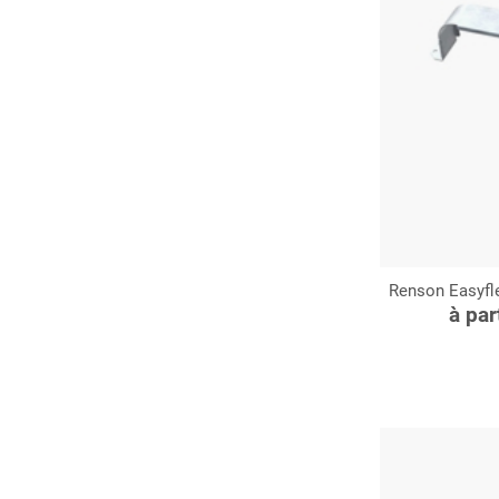
Renson Easyfle
C
à par