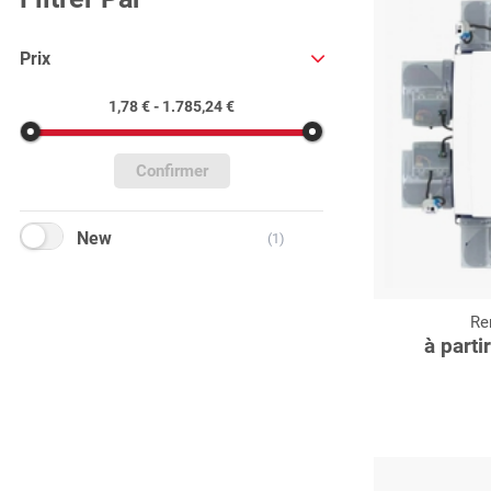
Prix
1,78 € - 1.785,24 €
Confirmer
New
(1)
Re
C
à parti