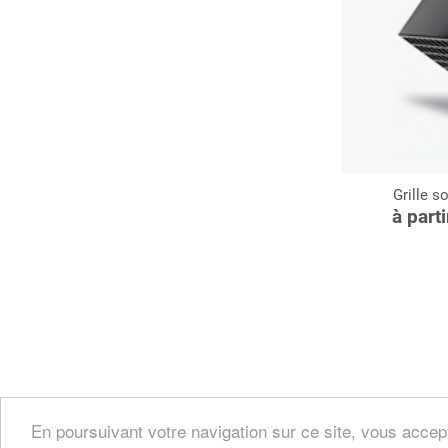
Grille s
C
à part
En poursuivant votre navigation sur ce site, vous accep
Copyright
© 2026 C