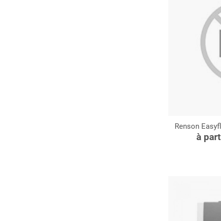
Renson Easyfl
C
à par