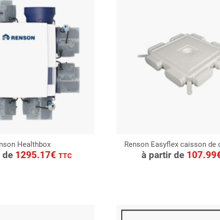
nson Healthbox
Renson Easyflex caisson de d
ONSULTER
CONSULTER
r de
1295.17€
à partir de
107.99
TTC
Demande de devis
Demande de devis