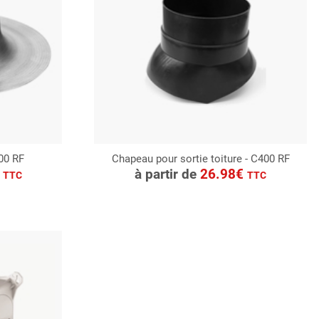
400 RF
Chapeau pour sortie toiture - C400 RF
CONSULTER
€
à partir de
26.98€
TTC
TTC
Demande de devis