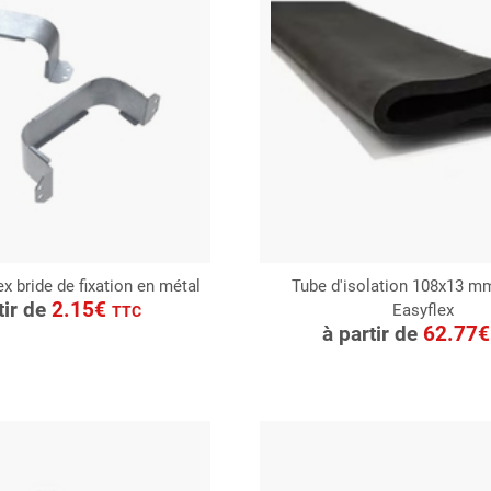
x bride de fixation en métal
Tube d'isolation 108x13 
ONSULTER
tir de
2.15€
Easyflex
CONSULTER
TTC
Demande de devis
à partir de
62.77
Demande de devis