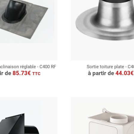
inclinaison réglable - C400 RF
Sortie toiture plate - C
ONSULTER
CONSULTER
tir de
85.73€
à partir de
44.03
TTC
Demande de devis
Demande de devis