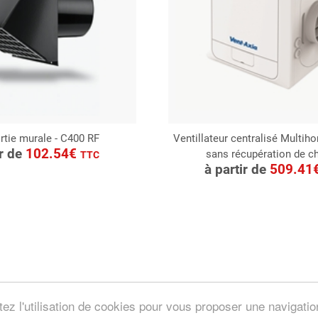
ortie murale - C400 RF
Ventillateur centralisé Multih
ONSULTER
ir de
102.54€
sans récupération de c
CONSULTER
TTC
Demande de devis
à partir de
509.41
Demande de devis
tez l'utilisation de cookies pour vous proposer une navigati
HAURACI by
Soft13
.