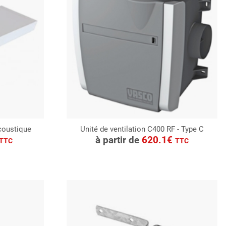
coustique
Unité de ventilation C400 RF - Type C
CONSULTER
à partir de
620.1€
TTC
TTC
Demande de devis