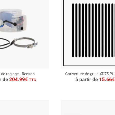
de reglage - Renson
Couverture de grille XD75 P
ONSULTER
CONSULTER
ir de
204.99€
à partir de
15.66
TTC
Demande de devis
Demande de devis