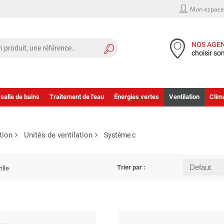
Mon espace 
NOS AGE
choisir so
 salle de bains
Traitement de l'eau
Énergies vertes
Ventilation
Clima
tion
Unités de ventilation
Système c
Trier par :
ille