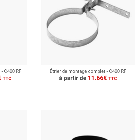
m - C400 RF
Étrier de montage complet - C400 RF
CONSULTER
€
à partir de
11.66€
TTC
TTC
Demande de devis