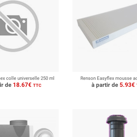
ex colle universelle 250 ml
Renson Easyflex mousse a
ONSULTER
CONSULTER
tir de
18.67€
à partir de
5.93€
TTC
Demande de devis
Demande de devis