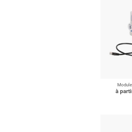
Module 
C
à part