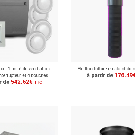
 : 1 unité de ventilation
Finition toiture en aluminiu
CONSULTER
à partir de
176.49
nterrupteur et 4 bouches
ONSULTER
Demande de devis
ir de
542.62€
TTC
Demande de devis