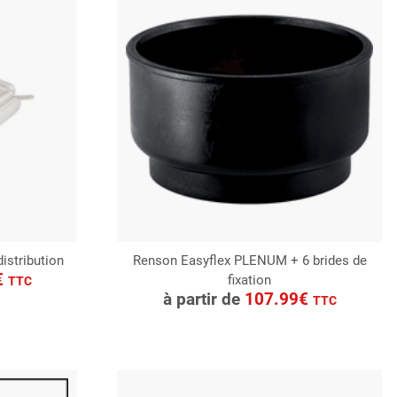
istribution
Renson Easyflex PLENUM + 6 brides de
€
fixation
CONSULTER
TTC
à partir de
107.99€
TTC
Demande de devis