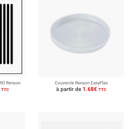
URO Renson
Couvercle Renson EasyFlex
CONSULTER
€
à partir de
1.68€
TTC
TTC
Demande de devis