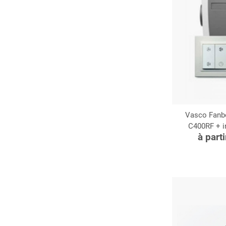
Vasco Fanbox
C400RF + i
C
à part