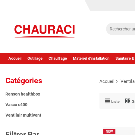
Accueil
Outillage
Chauffage
Matériel d'installation
Sanitaire &
Catégories
Accueil
Ventila
Renson healthbox
Liste
Gr
Vasco c400
Ventilair multivent
NEW
Filtrer Par